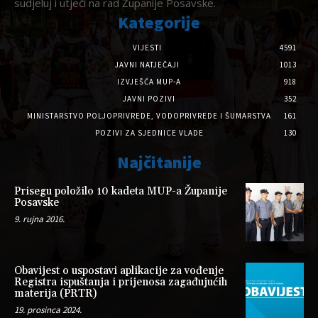
sudjeluj i utječi na rad Županije Posavske.
Kategorije
VIJESTI
4591
JAVNI NATJEČAJI
1013
IZVJEŠĆA MUP-A
918
JAVNI POZIVI
352
MINISTARSTVO POLJOPRIVREDE, VODOPRIVREDE I ŠUMARSTVA
161
POZIVI ZA SJEDNICE VLADE
130
Najčitanije
Prisegu položilo 10 kadeta MUP-a Županije
Posavske
9. rujna 2016.
Obavijest o uspostavi aplikacije za vođenje
Registra ispuštanja i prijenosa zagađujućih
materija (PRTR)
19. prosinca 2024.