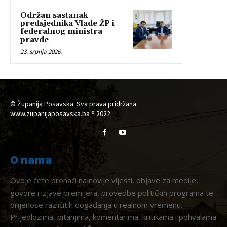
Održan sastanak
predsjednika Vlade ŽP i
federalnog ministra
pravde
23. srpnja 2026.
© Županija Posavska. Sva prava pridržana.
www.zupanijaposavska.ba ® 2022
O nama
Ovdje ćete pronaći najnovije vijesti, objave za medije,
govore i izjave premijera, provedbe političkih programa te
prijenose različitih događanja u realnom vremenu.
Prijedlozima, pitanjima, komentarima, kritikama i pohvalama