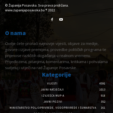
© Županija Posavska. Sva prava pridržana.
www.zupanijaposavska.ba ® 2022
O nama
Ovdje ćete pronaći najnovije vijesti, objave za medije,
govore i izjave premijera, provedbe političkih programa te
prijenose različitih događanja u realnom vremenu.
Prijedlozima, pitanjima, komentarima, kritikama i pohvalama
sudjeluj i utječi na rad Županije Posavske.
Kategorije
VIJESTI
4591
JAVNI NATJEČAJI
1013
IZVJEŠĆA MUP-A
918
JAVNI POZIVI
352
MINISTARSTVO POLJOPRIVREDE, VODOPRIVREDE I ŠUMARSTVA
161