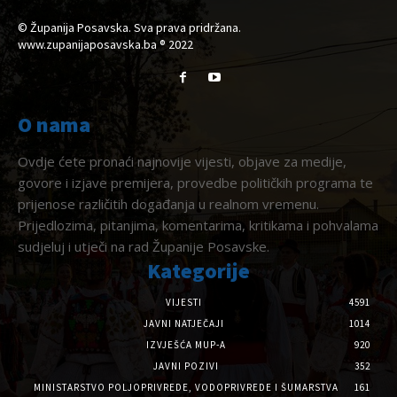
© Županija Posavska. Sva prava pridržana.
www.zupanijaposavska.ba ® 2022
O nama
Ovdje ćete pronaći najnovije vijesti, objave za medije,
govore i izjave premijera, provedbe političkih programa te
prijenose različitih događanja u realnom vremenu.
Prijedlozima, pitanjima, komentarima, kritikama i pohvalama
sudjeluj i utječi na rad Županije Posavske.
Kategorije
VIJESTI
4591
JAVNI NATJEČAJI
1014
IZVJEŠĆA MUP-A
920
JAVNI POZIVI
352
MINISTARSTVO POLJOPRIVREDE, VODOPRIVREDE I ŠUMARSTVA
161