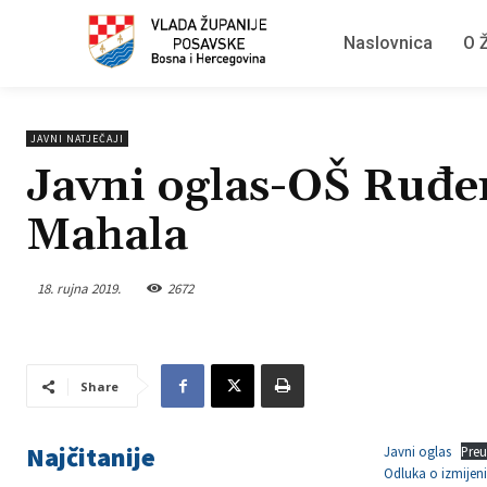
Naslovnica
O Ž
JAVNI NATJEČAJI
Javni oglas-OŠ Ruđe
Mahala
18. rujna 2019.
2672
Share
Najčitanije
Javni oglas
Pre
Odluka o izmijen