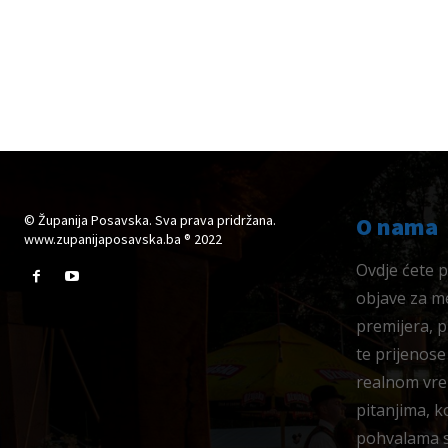
© Županija Posavska. Sva prava pridržana.
O nama
www.zupanijaposavska.ba ® 2022
Ovdje ćete pr
objave za me
premijera, 
te prijenose
realnom vre
pitanjima, k
pohvalama su