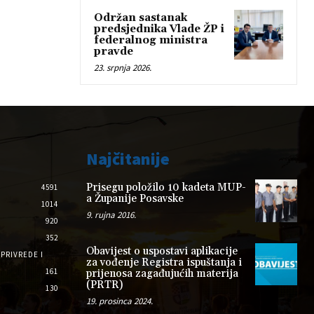
Održan sastanak
predsjednika Vlade ŽP i
federalnog ministra
pravde
23. srpnja 2026.
Najčitanije
Prisegu položilo 10 kadeta MUP-
4591
a Županije Posavske
1014
9. rujna 2016.
920
352
Obavijest o uspostavi aplikacije
PRIVREDE I
za vođenje Registra ispuštanja i
161
prijenosa zagađujućih materija
(PRTR)
130
19. prosinca 2024.