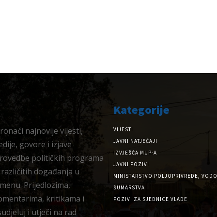
Kategorije
onaći najnovije vijesti,
VIJESTI
JAVNI NATJEČAJI
dije, govore i izjave
IZVJEŠĆA MUP-A
provedbe političkih programa
JAVNI POZIVI
 različitih događanja u
MINISTARSTVO POLJOPRIVREDE, VODO
menu. Prijedlozima,
ŠUMARSTVA
omentarima, kritikama i
POZIVI ZA SJEDNICE VLADE
djeluj i utječi na rad