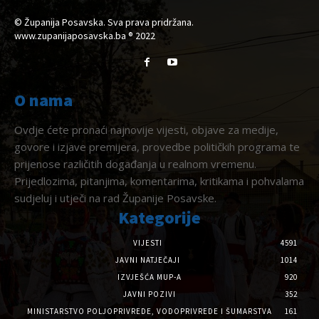
© Županija Posavska. Sva prava pridržana.
www.zupanijaposavska.ba ® 2022
O nama
Ovdje ćete pronaći najnovije vijesti, objave za medije,
govore i izjave premijera, provedbe političkih programa te
prijenose različitih događanja u realnom vremenu.
Prijedlozima, pitanjima, komentarima, kritikama i pohvalama
sudjeluj i utječi na rad Županije Posavske.
Kategorije
VIJESTI
4591
JAVNI NATJEČAJI
1014
IZVJEŠĆA MUP-A
920
JAVNI POZIVI
352
MINISTARSTVO POLJOPRIVREDE, VODOPRIVREDE I ŠUMARSTVA
161