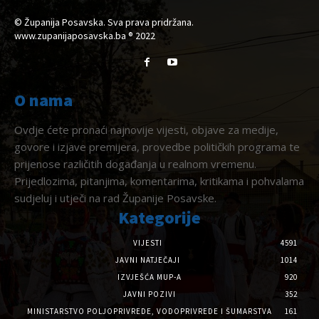
© Županija Posavska. Sva prava pridržana.
www.zupanijaposavska.ba ® 2022
O nama
Ovdje ćete pronaći najnovije vijesti, objave za medije,
govore i izjave premijera, provedbe političkih programa te
prijenose različitih događanja u realnom vremenu.
Prijedlozima, pitanjima, komentarima, kritikama i pohvalama
sudjeluj i utječi na rad Županije Posavske.
Kategorije
VIJESTI
4591
JAVNI NATJEČAJI
1014
IZVJEŠĆA MUP-A
920
JAVNI POZIVI
352
MINISTARSTVO POLJOPRIVREDE, VODOPRIVREDE I ŠUMARSTVA
161