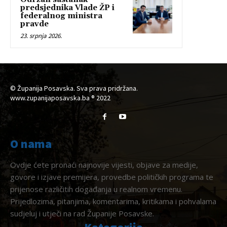
predsjednika Vlade ŽP i
federalnog ministra
pravde
23. srpnja 2026.
© Županija Posavska. Sva prava pridržana.
www.zupanijaposavska.ba ® 2022
O nama
Ovdje ćete pronaći najnovije vijesti, objave za medije,
govore i izjave premijera, provedbe političkih programa te
prijenose različitih događanja u realnom vremenu.
Prijedlozima, pitanjima, komentarima, kritikama i pohvalama
sudjeluj i utječi na rad Županije Posavske.