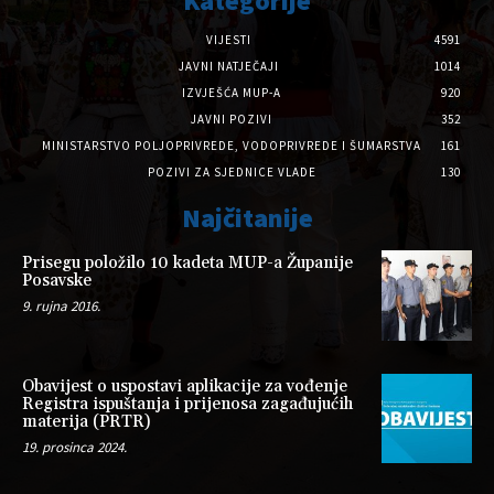
Kategorije
VIJESTI
4591
JAVNI NATJEČAJI
1014
IZVJEŠĆA MUP-A
920
JAVNI POZIVI
352
MINISTARSTVO POLJOPRIVREDE, VODOPRIVREDE I ŠUMARSTVA
161
POZIVI ZA SJEDNICE VLADE
130
Najčitanije
Prisegu položilo 10 kadeta MUP-a Županije
Posavske
9. rujna 2016.
Obavijest o uspostavi aplikacije za vođenje
Registra ispuštanja i prijenosa zagađujućih
materija (PRTR)
19. prosinca 2024.