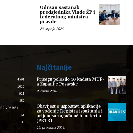
Održan sastanak
predsjednika Vlade ŽP i
federalnog ministra
pravde
23. srpnja 2026.
Najčitanije
Prisegu položilo 10 kadeta MUP-
4591
a Županije Posavske
1013
9. rujna 2016.
918
352
Obavijest o uspostavi aplikacije
PRIVREDE I
za vođenje Registra ispuštanja i
161
prijenosa zagađujućih materija
(PRTR)
130
19. prosinca 2024.