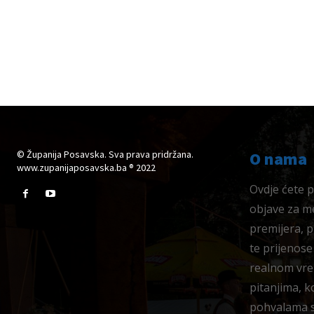
© Županija Posavska. Sva prava pridržana.
O nama
www.zupanijaposavska.ba ® 2022
Ovdje ćete pr
objave za me
premijera, 
te prijenose
realnom vre
pitanjima, k
pohvalama su