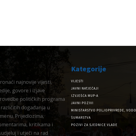
Kategorije
onaći najnovije vijesti,
VIJESTI
JAVNI NATJEČAJI
dije, govore i izjave
IZVJEŠĆA MUP-A
provedbe političkih programa
JAVNI POZIVI
 različitih događanja u
MINISTARSTVO POLJOPRIVREDE, VODO
menu. Prijedlozima,
ŠUMARSTVA
omentarima, kritikama i
POZIVI ZA SJEDNICE VLADE
djeluj i utječi na rad