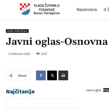
Naslovnica
O Ž
JAVNI NATJEČAJI
Javni oglas-Osnovna 
5. kolovoza 2021.
2122
Share
Najčitanije
Javni oglas
Pre