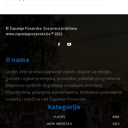
© Županija Posavska. Sva prava pridržana.
www.zupanijaposavska.ba ® 2022
O nama
Ovdje ćete pronaći najnovije vijesti, objave za medije,
govore i izjave premijera, provedbe političkih programa te
prijenose različitih događanja u realnom vremenu.
Prijedlozima, pitanjima, komentarima, kritikama i pohvalama
sudjeluj i utječi na rad Županije Posavske.
Kategorije
VIJESTI
4591
JAVNI NATJEČAJI
1013