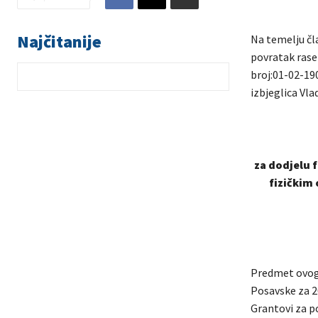
Najčitanije
Na temelju čl
povratak rase
broj:01-02-190
izbjeglica Vla
za dodjelu 
fizičkim
Predmet ovog 
Posavske za 2
Grantovi za p