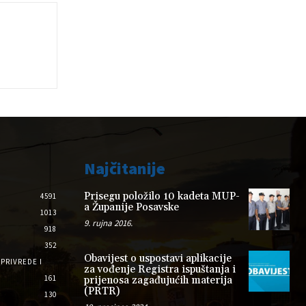
Najčitanije
Prisegu položilo 10 kadeta MUP-
4591
a Županije Posavske
1013
9. rujna 2016.
918
352
Obavijest o uspostavi aplikacije
PRIVREDE I
za vođenje Registra ispuštanja i
161
prijenosa zagađujućih materija
(PRTR)
130