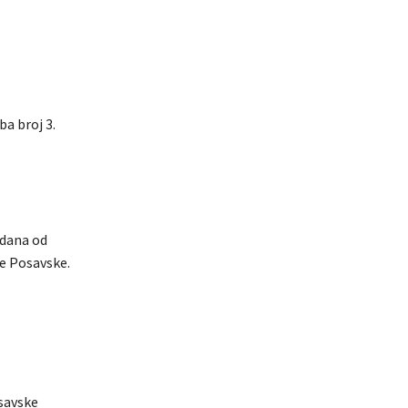
a broj 3.
 dana od
je Posavske.
osavske