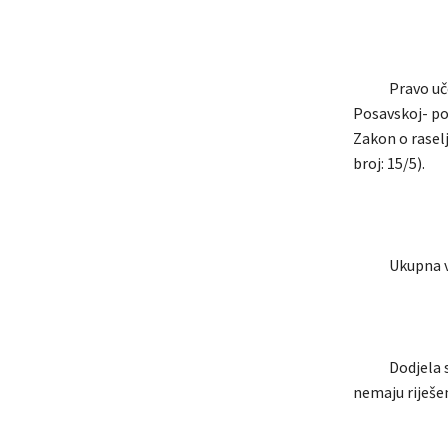
Pravo učešća 
Posavskoj- pov
Zakon o rasel
broj: 15/5).
Ukupna visin
Dodjela sreds
nemaju riješe