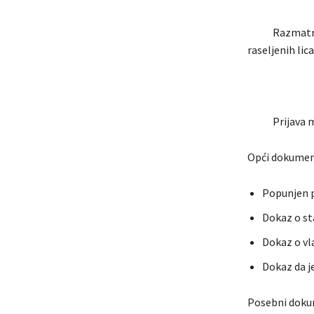
Razmatranje 
raseljenih lic
Prijava mor
Opći dokumen
Popunjen p
Dokaz o st
Dokaz o vl
Dokaz da j
Posebni doku