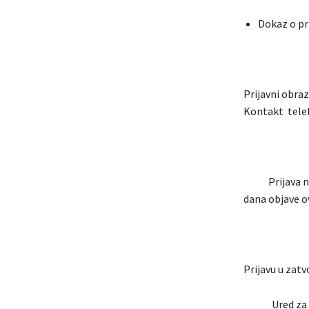
Dokaz o pri
Prijavni obra
Kontakt tele
Prijava na j
dana objave o
Prijavu u zat
Ured za