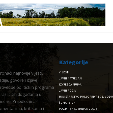
Kategorije
onaći najnovije vijesti,
VIJESTI
JAVNI NATJEČAJI
dije, govore i izjave
IZVJEŠĆA MUP-A
provedbe političkih programa
JAVNI POZIVI
 različitih događanja u
MINISTARSTVO POLJOPRIVREDE, VODO
menu. Prijedlozima,
ŠUMARSTVA
omentarima, kritikama i
POZIVI ZA SJEDNICE VLADE