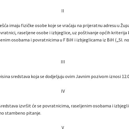
II
imaju fizičke osobe koje se vraćaju na prijeratnu adresu u Župa
ratnici, raseljene osobe i izbjeglice, uz poštivanje općih kriterija
jenim osobama i povratnicima u F BiH i izbjeglicama iz BiH („Sl. n
III
a sredstava koja se dodjeljuju ovim Javnim pozivom iznosi 12.0
IV
tava izvršit će se povratnicima, raseljenim osobama i izbjegli
no stambeno pitanje.
V