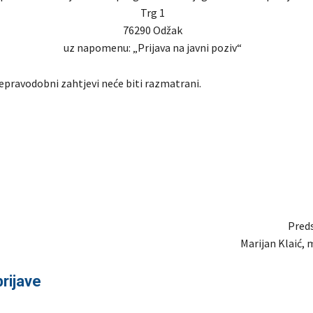
Trg 1
76290 Odžak
uz napomenu: „Prijava na javni poziv“
epravodobni zahtjevi neće biti razmatrani.
Preds
Marijan Klaić, 
rijave