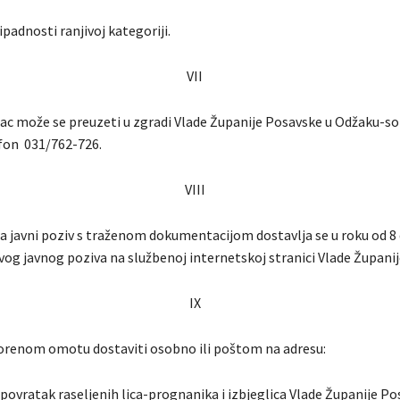
padnosti ranjivoj kategoriji.
VII
zac može se preuzeti u zgradi Vlade Županije Posavske u Odžaku-sob
fon 031/762-726.
VIII
avni poziv s traženom dokumentacijom dostavlja se u roku od 8
vog javnog poziva na službenoj internetskoj stranici Vlade Župani
IX
vorenom omotu dostaviti osobno ili poštom na adresu:
 povratak raseljenih lica-prognanika i izbjeglica Vlade Županije P