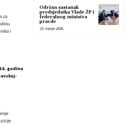
Održan sastanak
predsjednika Vlade ŽP i
a za
federalnog ministra
pravde
odinu
23. srpnja 2026.
nika i
016. godinu
savskoj-
anije
zicije