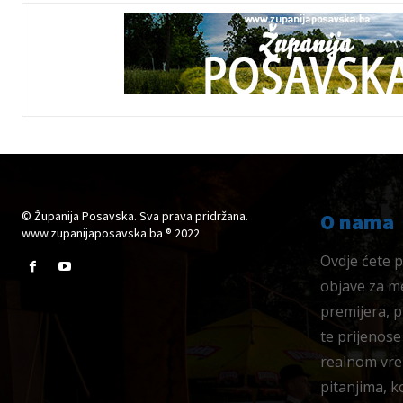
© Županija Posavska. Sva prava pridržana.
O nama
www.zupanijaposavska.ba ® 2022
Ovdje ćete pr
objave za me
premijera, 
te prijenose
realnom vre
pitanjima, k