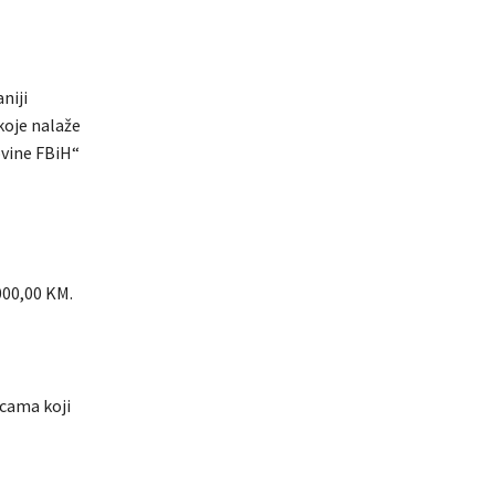
niji
 koje nalaže
ovine FBiH“
00,00 KM.
cama koji