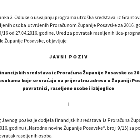
anka 3. Odluke o usvajanju programa utroška sredstava iz Grantov
ljenih osoba utvrđenih Proračunom Županije Posavske za 2016. g
/16 od 27.04.2016. godine, Ured za povratak raseljenih lica-progna
de Županije Posavske, objavljuje:
J A V N I P O Z I V
financijskih sredstava iz Proračuna Županije Posavske za 2
 osobama koje se vraćaju na prijeratnu adresu u Županiji Po
povratnici, raseljene osobe i izbjeglice
I
Javnog poziva je dodjela financijskih sredstava iz Proračuna Žup
016. godinu („Narodne novine Županije Posavske“, broj: 9/15) sa po
ovratak raseljenih osoba.