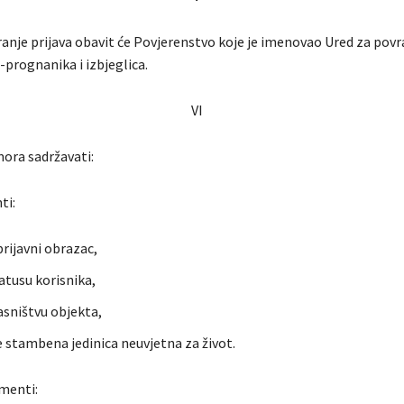
prijava obavit će Povjerenstvo koje je imenovao Ured za povr
a-prognanika i izbjeglica.
VI
a sadržavati:
ti:
rijavni obrazac,
atusu korisnika,
asništvu objekta,
e stambena jedinica neuvjetna za život.
menti: