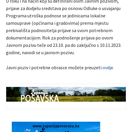
U roku i na način koji su definirani ovim Javnim pozivom,
prijave za dodjelu sredstava po osnovu Odluke o usvajanju
Programa utroška podnose se jedinicama lokalne
samouprave (općinama i gradovima) prema mjestu
prebivališta podnositelja prijave sa svom potrebnom
dokumentacijom. Rok za podnošenje prijava po ovom
Javnom pozivu teče od 23.10. pa do zaključno s 10.11.2023.
godine, navodi se u javnom pozivu.
Javni poziv i potrebne obrasce možete preuzeti
ovdje
.