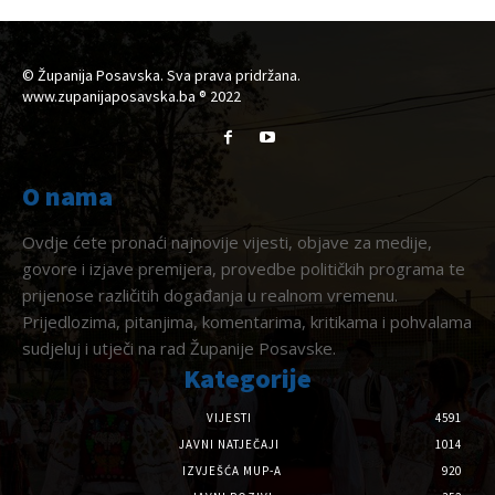
© Županija Posavska. Sva prava pridržana.
www.zupanijaposavska.ba ® 2022
O nama
Ovdje ćete pronaći najnovije vijesti, objave za medije,
govore i izjave premijera, provedbe političkih programa te
prijenose različitih događanja u realnom vremenu.
Prijedlozima, pitanjima, komentarima, kritikama i pohvalama
sudjeluj i utječi na rad Županije Posavske.
Kategorije
VIJESTI
4591
JAVNI NATJEČAJI
1014
IZVJEŠĆA MUP-A
920