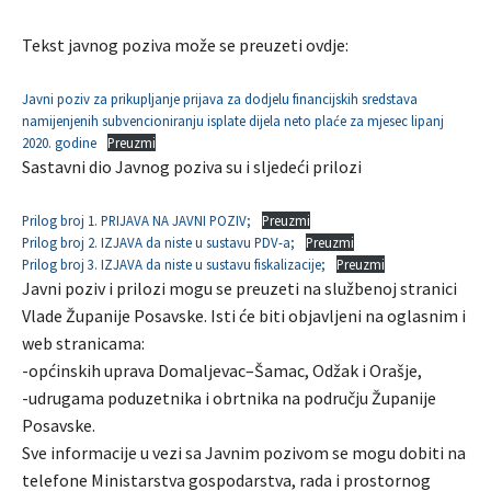
Tekst javnog poziva može se preuzeti ovdje:
Javni poziv za prikupljanje prijava za dodjelu financijskih sredstava
namijenjenih subvencioniranju isplate dijela neto plaće za mjesec lipanj
2020. godine
Preuzmi
Sastavni dio Javnog poziva su i sljedeći prilozi
Prilog broj 1. PRIJAVA NA JAVNI POZIV;
Preuzmi
Prilog broj 2. IZJAVA da niste u sustavu PDV-a;
Preuzmi
Prilog broj 3. IZJAVA da niste u sustavu fiskalizacije;
Preuzmi
Javni poziv i prilozi mogu se preuzeti na službenoj stranici
Vlade Županije Posavske. Isti će biti objavljeni na oglasnim i
web stranicama:
-općinskih uprava Domaljevac–Šamac, Odžak i Orašje,
-udrugama poduzetnika i obrtnika na području Županije
Posavske.
Sve informacije u vezi sa Javnim pozivom se mogu dobiti na
telefone Ministarstva gospodarstva, rada i prostornog