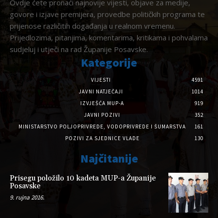
Ovdje ćete pronaći najnovije vijesti, objave za medije,
govore i izjave premijera, provedbe političkih programa te
prijenose različitih događanja u realnom vremenu.
Prijedlozima, pitanjima, komentarima, kritikama i pohvalama
sudjeluj i utječi na rad Županije Posavske.
Kategorije
VIJESTI
4591
JAVNI NATJEČAJI
1014
IZVJEŠĆA MUP-A
919
JAVNI POZIVI
352
MINISTARSTVO POLJOPRIVREDE, VODOPRIVREDE I ŠUMARSTVA
161
POZIVI ZA SJEDNICE VLADE
130
Najčitanije
Prisegu položilo 10 kadeta MUP-a Županije
Posavske
9. rujna 2016.