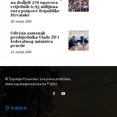
na dodjeli 276 ugovora
vrijednih 6,95 milijuna
eura potpore Republike
Hrvatske
28. srpnja 2026.
Održan sastanak
predsjednika Vlade ŽP i
federalnog ministra
pravde
23. srpnja 2026.
© Županija Posavska. Sva prava pridržana.
www.zupanijaposavska.ba ® 2022
O nama