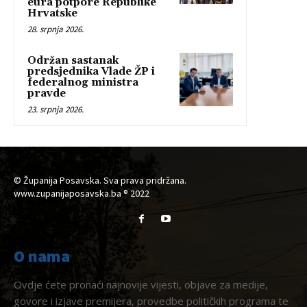
eura potpore Republike
Hrvatske
28. srpnja 2026.
Održan sastanak
predsjednika Vlade ŽP i
federalnog ministra
pravde
23. srpnja 2026.
© Županija Posavska. Sva prava pridržana.
www.zupanijaposavska.ba ® 2022
O nama
Ovdje ćete pronaći najnovije vijesti, objave za medije,
govore i izjave premijera, provedbe političkih programa te