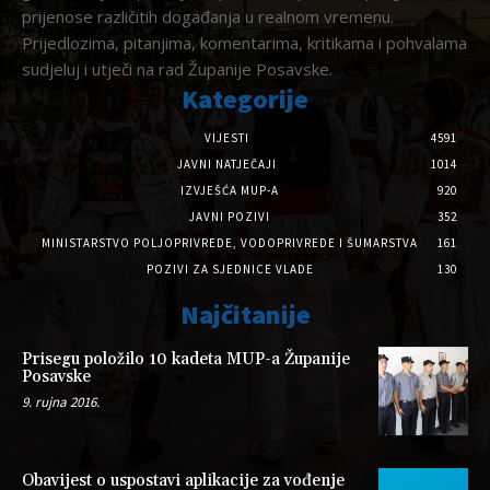
prijenose različitih događanja u realnom vremenu.
Prijedlozima, pitanjima, komentarima, kritikama i pohvalama
sudjeluj i utječi na rad Županije Posavske.
Kategorije
VIJESTI
4591
JAVNI NATJEČAJI
1014
IZVJEŠĆA MUP-A
920
JAVNI POZIVI
352
MINISTARSTVO POLJOPRIVREDE, VODOPRIVREDE I ŠUMARSTVA
161
POZIVI ZA SJEDNICE VLADE
130
Najčitanije
Prisegu položilo 10 kadeta MUP-a Županije
Posavske
9. rujna 2016.
Obavijest o uspostavi aplikacije za vođenje