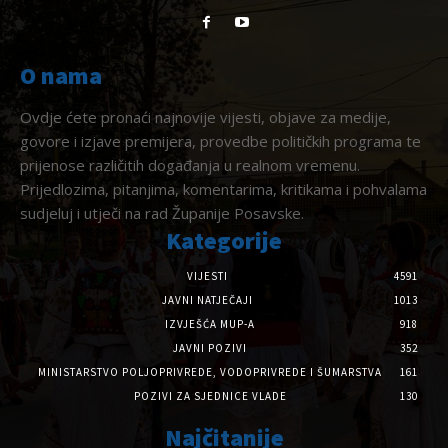
O nama
Ovdje ćete pronaći najnovije vijesti, objave za medije,
govore i izjave premijera, provedbe političkih programa te
prijenose različitih događanja u realnom vremenu.
Prijedlozima, pitanjima, komentarima, kritikama i pohvalama
sudjeluj i utječi na rad Županije Posavske.
Kategorije
VIJESTI
4591
JAVNI NATJEČAJI
1013
IZVJEŠĆA MUP-A
918
JAVNI POZIVI
352
MINISTARSTVO POLJOPRIVREDE, VODOPRIVREDE I ŠUMARSTVA
161
POZIVI ZA SJEDNICE VLADE
130
Najčitanije