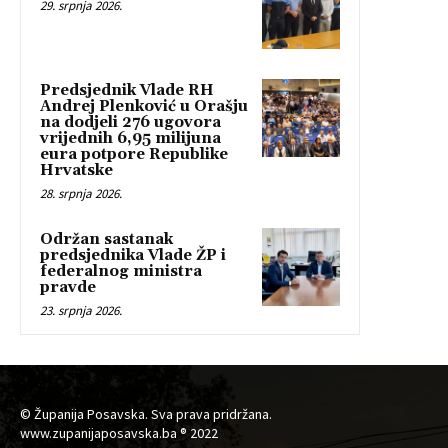
29. srpnja 2026.
Predsjednik Vlade RH
Andrej Plenković u Orašju
na dodjeli 276 ugovora
vrijednih 6,95 milijuna
eura potpore Republike
Hrvatske
28. srpnja 2026.
Održan sastanak
predsjednika Vlade ŽP i
federalnog ministra
pravde
23. srpnja 2026.
© Županija Posavska. Sva prava pridržana.
www.zupanijaposavska.ba ® 2022