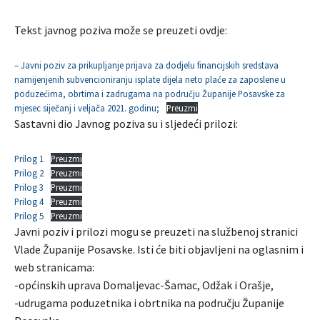
Tekst javnog poziva može se preuzeti ovdje:
– Javni poziv za prikupljanje prijava za dodjelu financijskih sredstava
namijenjenih subvencioniranju isplate dijela neto plaće za zaposlene u
poduzećima, obrtima i zadrugama na području Županije Posavske za
mjesec siječanj i veljača 2021. godinu;
Preuzmi
Sastavni dio Javnog poziva su i sljedeći prilozi:
Prilog 1
Preuzmi
Prilog 2
Preuzmi
Prilog 3
Preuzmi
Prilog 4
Preuzmi
Prilog 5
Preuzmi
Javni poziv i prilozi mogu se preuzeti na službenoj stranici
Vlade Županije Posavske. Isti će biti objavljeni na oglasnim i
web stranicama:
-općinskih uprava Domaljevac-Šamac, Odžak i Orašje,
-udrugama poduzetnika i obrtnika na području Županije