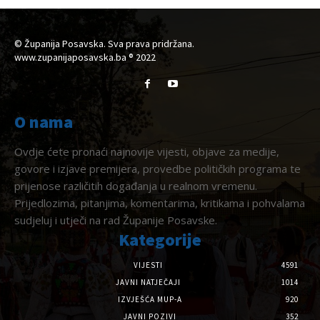
© Županija Posavska. Sva prava pridržana.
www.zupanijaposavska.ba ® 2022
O nama
Ovdje ćete pronaći najnovije vijesti, objave za medije,
govore i izjave premijera, provedbe političkih programa te
prijenose različitih događanja u realnom vremenu.
Prijedlozima, pitanjima, komentarima, kritikama i pohvalama
sudjeluj i utječi na rad Županije Posavske.
Kategorije
VIJESTI
4591
JAVNI NATJEČAJI
1014
IZVJEŠĆA MUP-A
920
JAVNI POZIVI
352