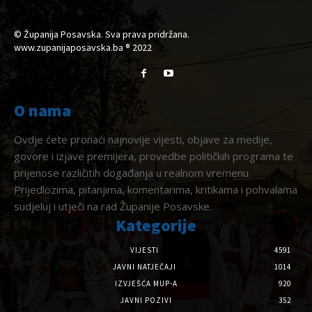
© Županija Posavska. Sva prava pridržana.
www.zupanijaposavska.ba ® 2022
O nama
Ovdje ćete pronaći najnovije vijesti, objave za medije,
govore i izjave premijera, provedbe političkih programa te
prijenose različitih događanja u realnom vremenu.
Prijedlozima, pitanjima, komentarima, kritikama i pohvalama
sudjeluj i utječi na rad Županije Posavske.
Kategorije
VIJESTI
4591
JAVNI NATJEČAJI
1014
IZVJEŠĆA MUP-A
920
JAVNI POZIVI
352