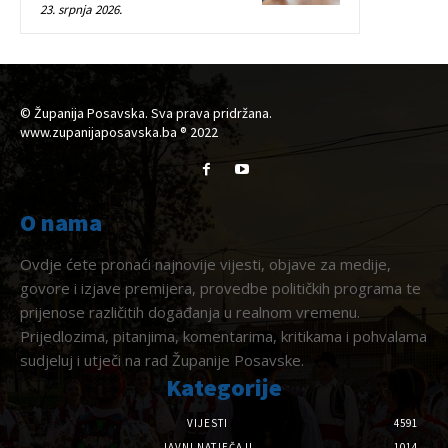
23. srpnja 2026.
© Županija Posavska. Sva prava pridržana.
www.zupanijaposavska.ba ® 2022
O nama
Ovdje ćete pronaći najnovije vijesti, objave za medije,
govore i izjave premijera, provedbe političkih programa te
prijenose različitih događanja u realnom vremenu.
Prijedlozima, pitanjima, komentarima, kritikama i pohvalama
sudjeluj i utječi na rad Županije Posavske.
Kategorije
VIJESTI
4591
JAVNI NATJEČAJI
1014