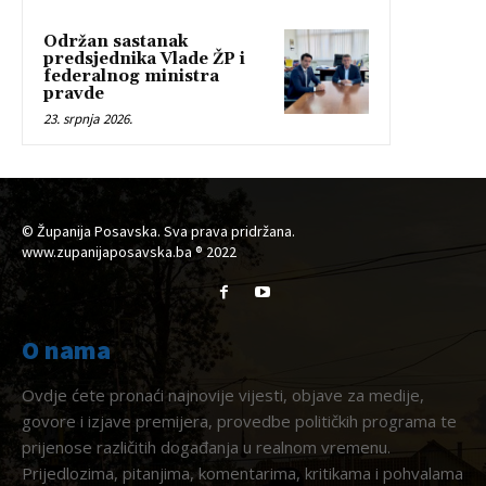
Održan sastanak
predsjednika Vlade ŽP i
federalnog ministra
pravde
23. srpnja 2026.
© Županija Posavska. Sva prava pridržana.
www.zupanijaposavska.ba ® 2022
O nama
Ovdje ćete pronaći najnovije vijesti, objave za medije,
govore i izjave premijera, provedbe političkih programa te
prijenose različitih događanja u realnom vremenu.
Prijedlozima, pitanjima, komentarima, kritikama i pohvalama