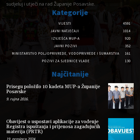
sudjeluj i utječi na rad Županije Posavske.
Kategorije
VIJESTI
4591
JAVNI NATJEČAJI
1014
IZVJEŠĆA MUP-A
920
JAVNI POZIVI
352
MINISTARSTVO POLJOPRIVREDE, VODOPRIVREDE I ŠUMARSTVA
161
POZIVI ZA SJEDNICE VLADE
130
Najčitanije
Prisegu položilo 10 kadeta MUP-a Županije
Posavske
9. rujna 2016.
Obavijest o uspostavi aplikacije za vođenje
Registra ispuštanja i prijenosa zagađujućih
materija (PRTR)
19. prosinca 2024.