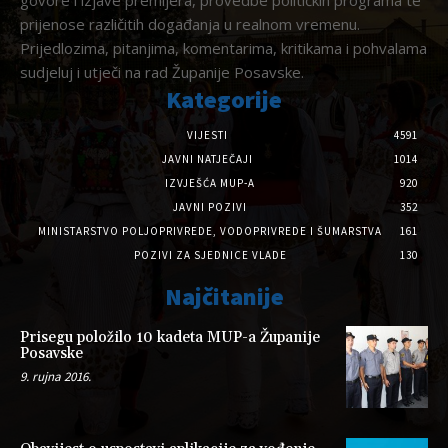
govore i izjave premijera, provedbe političkih programa te
prijenose različitih događanja u realnom vremenu.
Prijedlozima, pitanjima, komentarima, kritikama i pohvalama
sudjeluj i utječi na rad Županije Posavske.
Kategorije
VIJESTI
4591
JAVNI NATJEČAJI
1014
IZVJEŠĆA MUP-A
920
JAVNI POZIVI
352
MINISTARSTVO POLJOPRIVREDE, VODOPRIVREDE I ŠUMARSTVA
161
POZIVI ZA SJEDNICE VLADE
130
Najčitanije
Prisegu položilo 10 kadeta MUP-a Županije
Posavske
9. rujna 2016.