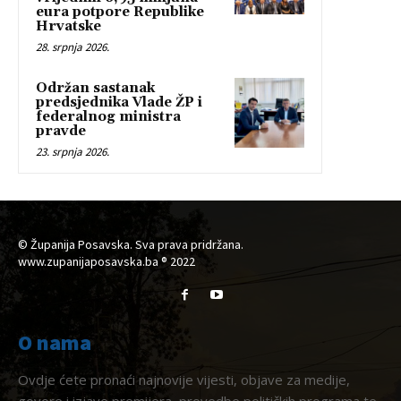
eura potpore Republike
Hrvatske
28. srpnja 2026.
Održan sastanak
predsjednika Vlade ŽP i
federalnog ministra
pravde
23. srpnja 2026.
© Županija Posavska. Sva prava pridržana.
www.zupanijaposavska.ba ® 2022
O nama
Ovdje ćete pronaći najnovije vijesti, objave za medije,