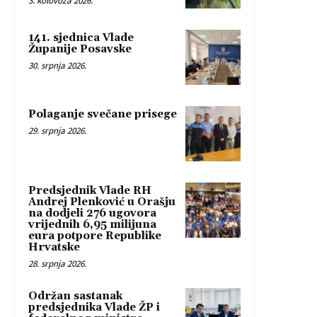
3. kolovoza 2026.
141. sjednica Vlade
Županije Posavske
30. srpnja 2026.
Polaganje svečane prisege
29. srpnja 2026.
Predsjednik Vlade RH
Andrej Plenković u Orašju
na dodjeli 276 ugovora
vrijednih 6,95 milijuna
eura potpore Republike
Hrvatske
28. srpnja 2026.
Održan sastanak
predsjednika Vlade ŽP i