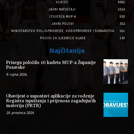
VIJESTI
4591
JAVNI NATJEČAJI
1014
IZVJEŠĆA MUP-A
920
JAVNI POZIVI
352
MINISTARSTVO POLJOPRIVREDE, VODOPRIVREDE I ŠUMARSTVA
161
POZIVI ZA SJEDNICE VLADE
130
Najčitanije
Prisegu položilo 10 kadeta MUP-a Županije
Posavske
9. rujna 2016.
Obavijest o uspostavi aplikacije za vođenje
Registra ispuštanja i prijenosa zagađujućih
materija (PRTR)
19. prosinca 2024.