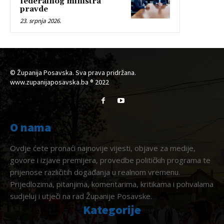
federalnog ministra
pravde
23. srpnja 2026.
© Županija Posavska. Sva prava pridržana.
www.zupanijaposavska.ba ® 2022
O nama
Ovdje ćete pronaći najnovije vijesti, objave za medije,
govore i izjave premijera, provedbe političkih programa te
prijenose različitih događanja u realnom vremenu.
Prijedlozima, pitanjima, komentarima, kritikama i pohvalama
sudjeluj i utječi na rad Županije Posavske.
Kategorije