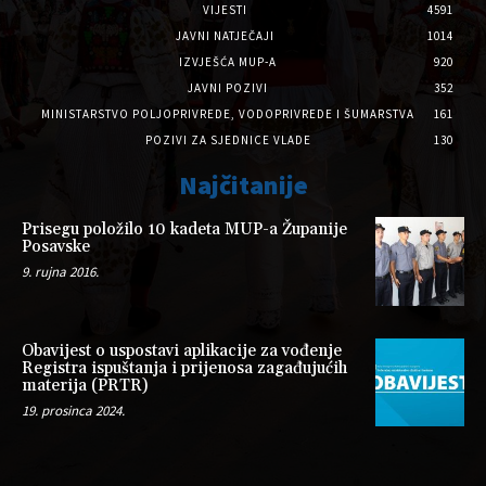
VIJESTI
4591
JAVNI NATJEČAJI
1014
IZVJEŠĆA MUP-A
920
JAVNI POZIVI
352
MINISTARSTVO POLJOPRIVREDE, VODOPRIVREDE I ŠUMARSTVA
161
POZIVI ZA SJEDNICE VLADE
130
Najčitanije
Prisegu položilo 10 kadeta MUP-a Županije
Posavske
9. rujna 2016.
Obavijest o uspostavi aplikacije za vođenje
Registra ispuštanja i prijenosa zagađujućih
materija (PRTR)
19. prosinca 2024.