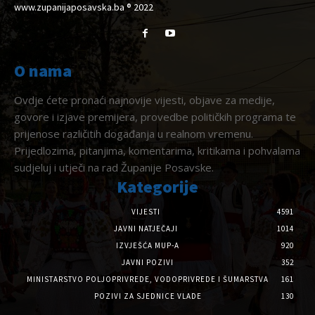
www.zupanijaposavska.ba ® 2022
O nama
Ovdje ćete pronaći najnovije vijesti, objave za medije,
govore i izjave premijera, provedbe političkih programa te
prijenose različitih događanja u realnom vremenu.
Prijedlozima, pitanjima, komentarima, kritikama i pohvalama
sudjeluj i utječi na rad Županije Posavske.
Kategorije
VIJESTI
4591
JAVNI NATJEČAJI
1014
IZVJEŠĆA MUP-A
920
JAVNI POZIVI
352
MINISTARSTVO POLJOPRIVREDE, VODOPRIVREDE I ŠUMARSTVA
161
POZIVI ZA SJEDNICE VLADE
130