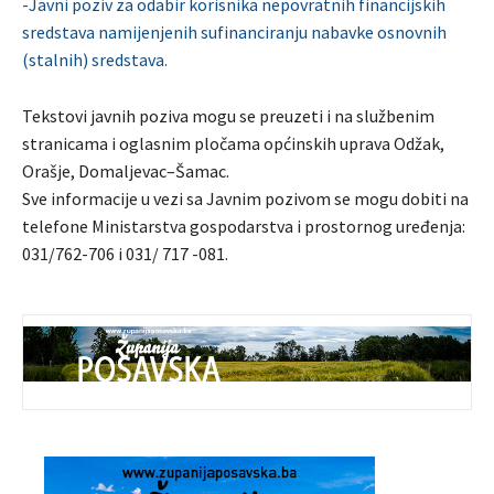
-Javni poziv za odabir korisnika nepovratnih financijskih
sredstava namijenjenih sufinanciranju nabavke osnovnih
(stalnih) sredstava.
Tekstovi javnih poziva mogu se preuzeti i na službenim
stranicama i oglasnim pločama općinskih uprava Odžak,
Orašje, Domaljevac–Šamac.
Sve informacije u vezi sa Javnim pozivom se mogu dobiti na
telefone Ministarstva gospodarstva i prostornog uređenja:
031/762-706 i 031/ 717 -081.