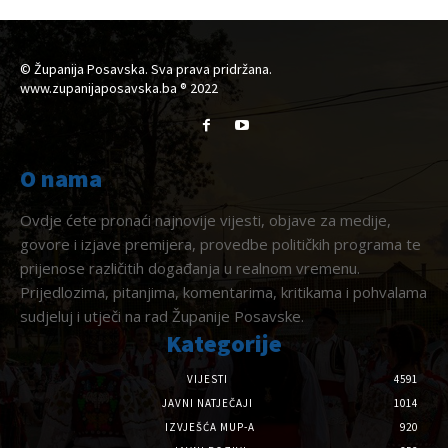
© Županija Posavska. Sva prava pridržana.
www.zupanijaposavska.ba ® 2022
O nama
Ovdje ćete pronaći najnovije vijesti, objave za medije,
govore i izjave premijera, provedbe političkih programa te
prijenose različitih događanja u realnom vremenu.
Prijedlozima, pitanjima, komentarima, kritikama i pohvalama
sudjeluj i utječi na rad Županije Posavske.
Kategorije
VIJESTI
4591
JAVNI NATJEČAJI
1014
IZVJEŠĆA MUP-A
920