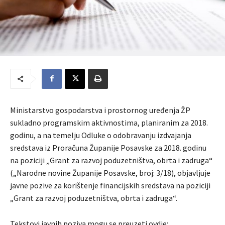
Ministarstvo gospodarstva i prostornog uređenja ŽP
sukladno programskim aktivnostima, planiranim za 2018.
godinu, a na temelju Odluke o odobravanju izdvajanja
sredstava iz Proračuna Županije Posavske za 2018. godinu
na poziciji „Grant za razvoj poduzetništva, obrta i zadruga“
(„Narodne novine Županije Posavske, broj: 3/18), objavljuje
javne pozive za korištenje financijskih sredstava na poziciji
„Grant za razvoj poduzetništva, obrta i zadruga“.
Tekstovi javnih poziva mogu se preuzeti ovdje: