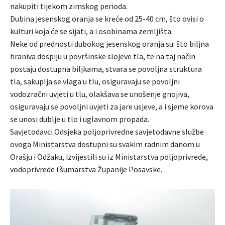
nakupiti tijekom zimskog perioda.
Dubina jesenskog oranja se kreće od 25-40 cm, što ovisi o
kulturi koja će se sijati, a i osobinama zemljišta.
Neke od prednosti dubokog jesenskog oranja su: što biljna
hraniva dospiju u površinske slojeve tla, te na taj način
postaju dostupna biljkama, stvara se povoljna struktura
tla, sakuplja se vlaga u tlu, osiguravaju se povoljni
vodozračni uvjeti u tlu, olakšava se unošenje gnojiva,
osiguravaju se povoljni uvjeti za jare usjeve, a i sjeme korova
se unosi dublje u tlo i uglavnom propada.
Savjetodavci Odsjeka poljoprivredne savjetodavne službe
ovoga Ministarstva dostupni su svakim radnim danom u
Orašju i Odžaku, izvijestili su iz Ministarstva poljoprivrede,
vodoprivrede i šumarstva Županije Posavske.