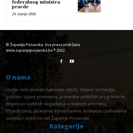
federalnog ministra
pravde
23. srpnja 2026.
© Županija Posavska. Sva prava pridržana.
www.zupanijaposavska.ba ® 2022
O nama
Ovdje ćete pronaći najnovije vijesti, objave za medije,
govore i izjave premijera, provedbe političkih programa te
prijenose različitih događanja u realnom vremenu.
Prijedlozima, pitanjima, komentarima, kritikama i pohvalama
sudjeluj i utječi na rad Županije Posavske.
Kategorije