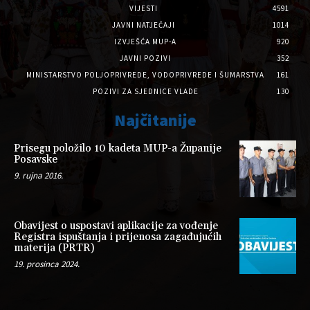
VIJESTI
4591
JAVNI NATJEČAJI
1014
IZVJEŠĆA MUP-A
920
JAVNI POZIVI
352
MINISTARSTVO POLJOPRIVREDE, VODOPRIVREDE I ŠUMARSTVA
161
POZIVI ZA SJEDNICE VLADE
130
Najčitanije
Prisegu položilo 10 kadeta MUP-a Županije
Posavske
9. rujna 2016.
Obavijest o uspostavi aplikacije za vođenje
Registra ispuštanja i prijenosa zagađujućih
materija (PRTR)
19. prosinca 2024.