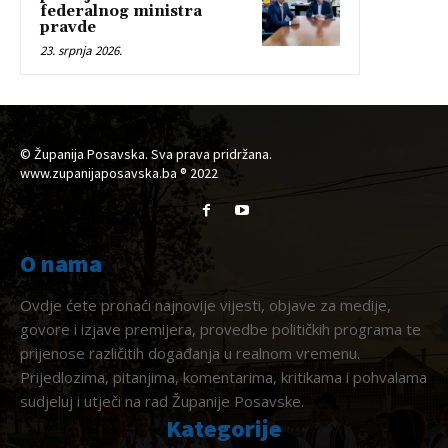
federalnog ministra
pravde
23. srpnja 2026.
© Županija Posavska. Sva prava pridržana.
www.zupanijaposavska.ba ® 2022
O nama
Ovdje ćete pronaći najnovije vijesti, objave za medije,
govore i izjave premijera, provedbe političkih programa te
prijenose različitih događanja u realnom vremenu.
Prijedlozima, pitanjima, komentarima, kritikama i pohvalama
sudjeluj i utječi na rad Županije Posavske.
Kategorije