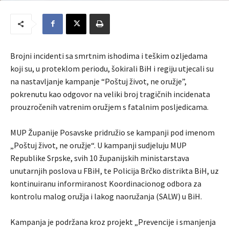
Brojni incidenti sa smrtnim ishodima i teškim ozljedama
koji su, u proteklom periodu, šokirali BiH i regiju utjecali su
na nastavljanje kampanje “Poštuj život, ne oružje”,
pokrenutu kao odgovor na veliki broj tragičnih incidenata
prouzročenih vatrenim oružjem s fatalnim posljedicama.
MUP Županije Posavske pridružio se kampanji pod imenom
„Poštuj život, ne oružje“. U kampanji sudjeluju MUP
Republike Srpske, svih 10 županijskih ministarstava
unutarnjih poslova u FBiH, te Policija Brčko distrikta BiH, uz
kontinuiranu informiranost Koordinacionog odbora za
kontrolu malog oružja i lakog naoružanja (SALW) u BiH.
Kampanja je podržana kroz projekt „Prevencije i smanjenja