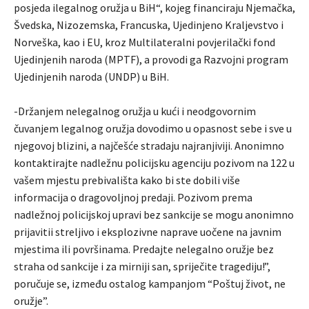
posjeda ilegalnog oružja u BiH“, kojeg financiraju Njemačka,
Švedska, Nizozemska, Francuska, Ujedinjeno Kraljevstvo i
Norveška, kao i EU, kroz Multilateralni povjerilački fond
Ujedinjenih naroda (MPTF), a provodi ga Razvojni program
Ujedinjenih naroda (UNDP) u BiH.
-Držanjem nelegalnog oružja u kući i neodgovornim
čuvanjem legalnog oružja dovodimo u opasnost sebe i sve u
njegovoj blizini, a najčešće stradaju najranjiviji. Anonimno
kontaktirajte nadležnu policijsku agenciju pozivom na 122 u
vašem mjestu prebivališta kako bi ste dobili više
informacija o dragovoljnoj predaji. Pozivom prema
nadležnoj policijskoj upravi bez sankcije se mogu anonimno
prijavitii streljivo i eksplozivne naprave uočene na javnim
mjestima ili površinama. Predajte nelegalno oružje bez
straha od sankcije i za mirniji san, spriječite tragediju!”,
poručuje se, između ostalog kampanjom “Poštuj život, ne
oružje”.