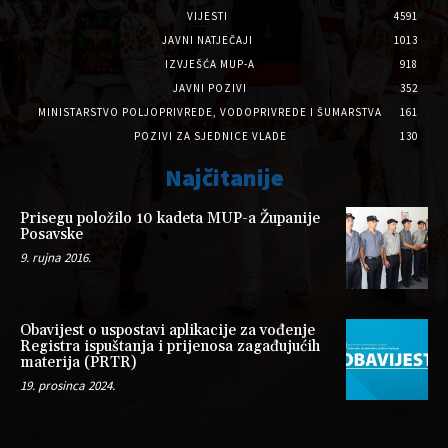
VIJESTI
4591
JAVNI NATJEČAJI
1013
IZVJEŠĆA MUP-A
918
JAVNI POZIVI
352
MINISTARSTVO POLJOPRIVREDE, VODOPRIVREDE I ŠUMARSTVA
161
POZIVI ZA SJEDNICE VLADE
130
Najčitanije
Prisegu položilo 10 kadeta MUP-a Županije
Posavske
9. rujna 2016.
Obavijest o uspostavi aplikacije za vođenje
Registra ispuštanja i prijenosa zagađujućih
materija (PRTR)
19. prosinca 2024.