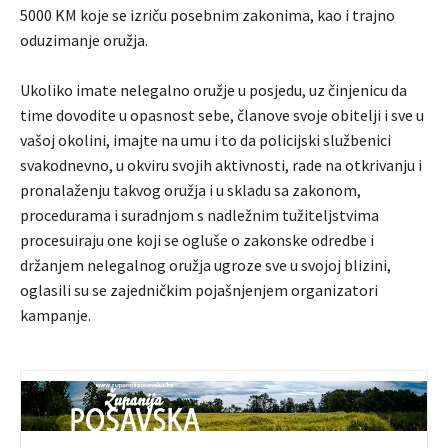
5000 KM koje se izriču posebnim zakonima, kao i trajno
oduzimanje oružja.
Ukoliko imate nelegalno oružje u posjedu, uz činjenicu da
time dovodite u opasnost sebe, članove svoje obitelji i sve u
vašoj okolini, imajte na umu i to da policijski službenici
svakodnevno, u okviru svojih aktivnosti, rade na otkrivanju i
pronalaženju takvog oružja i u skladu sa zakonom,
procedurama i suradnjom s nadležnim tužiteljstvima
procesuiraju one koji se ogluše o zakonske odredbe i
držanjem nelegalnog oružja ugroze sve u svojoj blizini,
oglasili su se zajedničkim pojašnjenjem organizatori
kampanje.