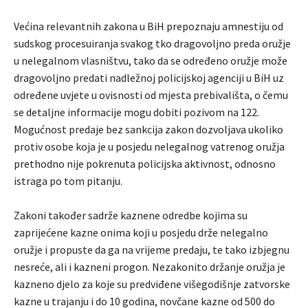
Većina relevantnih zakona u BiH prepoznaju amnestiju od
sudskog procesuiranja svakog tko dragovoljno preda oružje
u nelegalnom vlasništvu, tako da se određeno oružje može
dragovoljno predati nadležnoj policijskoj agenciji u BiH uz
određene uvjete u ovisnosti od mjesta prebivališta, o čemu
se detaljne informacije mogu dobiti pozivom na 122.
Mogućnost predaje bez sankcija zakon dozvoljava ukoliko
protiv osobe koja je u posjedu nelegalnog vatrenog oružja
prethodno nije pokrenuta policijska aktivnost, odnosno
istraga po tom pitanju.
Zakoni također sadrže kaznene odredbe kojima su
zaprijećene kazne onima koji u posjedu drže nelegalno
oružje i propuste da ga na vrijeme predaju, te tako izbjegnu
nesreće, ali i kazneni progon. Nezakonito držanje oružja je
kazneno djelo za koje su predviđene višegodišnje zatvorske
kazne u trajanju i do 10 godina, novčane kazne od 500 do