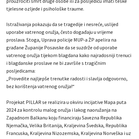
prouzročiti smrt druge osobe ili za posljedicu imati teške
tjelesne ozljede i psihološke traume.
Istraživanja pokazuju da se tragedije i nesreće, uslijed
uporabe vatrenog oružja, često događaju u vrijeme
proslava. Stoga, Uprava policije MUP-a ŽP apelira na
građane Županije Posavske da se suzdrže od uporabe
vatrenog oružja tijekom blagdana kako najradosniji trenuci
i blagdanske proslave ne bi završile s tragičnim
posljedicama:
„Provedite najljepše trenutke radosti i slavlja odgovorno,
bez korištenja vatrenog oružja!“
Projekat PILLAR se realizira u okviru incijative Mapa puta
2024 za kontrolu malog oružja i lakog naoružanja na
Zapadnom Balkanu koju financiraju Savezna Republika
Njemačka, Velika Britanija, Kraljevina Švedska, Republika
Francuska, Kraljevina Nizozemska, Kraljevina Norveška i uz