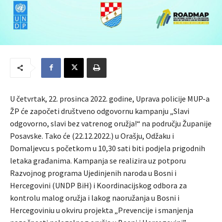
U četvrtak, 22. prosinca 2022. godine, Uprava policije MUP-a
ŽP će započeti društveno odgovornu kampanju „Slavi
odgovorno, slavi bez vatrenog oružja!“ na području Županije
Posavske. Tako će (22.12.2022.) u Orašju, Odžaku i
Domaljevcu s početkom u 10,30 sati biti podjela prigodnih
letaka građanima. Kampanja se realizira uz potporu
Razvojnog programa Ujedinjenih naroda u Bosni i
Hercegovini (UNDP BiH) i Koordinacijskog odbora za
kontrolu malog oružja i lakog naoružanja u Bosni i
Hercegoviniu u okviru projekta „Prevencije i smanjenja