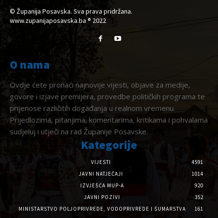
© Županija Posavska. Sva prava pridržana.
www.zupanijaposavska.ba ® 2022
O nama
Ovdje ćete pronaći najnovije vijesti, objave za medije,
govore i izjave premijera, provedbe političkih programa te
prijenose različitih događanja u realnom vremenu.
Prijedlozima, pitanjima, komentarima, kritikama i pohvalama
sudjeluj i utječi na rad Županije Posavske.
Kategorije
VIJESTI
4591
JAVNI NATJEČAJI
1014
IZVJEŠĆA MUP-A
920
JAVNI POZIVI
352
MINISTARSTVO POLJOPRIVREDE, VODOPRIVREDE I ŠUMARSTVA
161