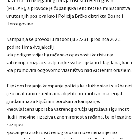
nazočnosti nelegalnog oružja u Bosni i Hercegovini”
(PILLAR), a provode je županijska i entitetska ministarstva
unutarnjih poslova kao i Policija Brčko distrikta Bosne i
Hercegovine.
Kampanja se provodi u razdoblju 22.-31. prosinca 2022.
godine i ima dvojak cilj:
-da podigne svijest građana o opasnosti korištenja
vatrenog oružja u slavljeničke svrhe tijekom blagdana, kao i
-da promovira odgovorno vlasništvo nad vatrenim oružjem.
Tijekom trajanja kampanje policijske službenice i službenici
će u odabranim sredinama dijeliti promotivni materijal
građanima sa ključnim porukama kampanje:
-neovlaštena uporaba vatrenog oružja ugrožava sigurnost
ljudi i imovine i izaziva uznemirenost građana, te je legalno
kažnjiva,
-pucanje u zrak iz vatrenog oružja može nenamjerno