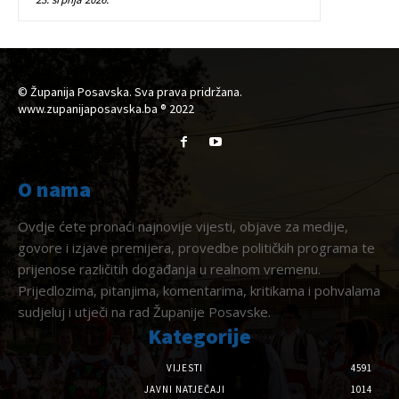
© Županija Posavska. Sva prava pridržana.
www.zupanijaposavska.ba ® 2022
O nama
Ovdje ćete pronaći najnovije vijesti, objave za medije,
govore i izjave premijera, provedbe političkih programa te
prijenose različitih događanja u realnom vremenu.
Prijedlozima, pitanjima, komentarima, kritikama i pohvalama
sudjeluj i utječi na rad Županije Posavske.
Kategorije
VIJESTI
4591
JAVNI NATJEČAJI
1014