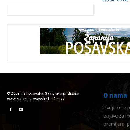
© Županija Posavska. Sva prava pridržana.
O nama
www.zupanijaposavska.ba ® 2022
Ovdje ćete pr
objave za me
premijera, 