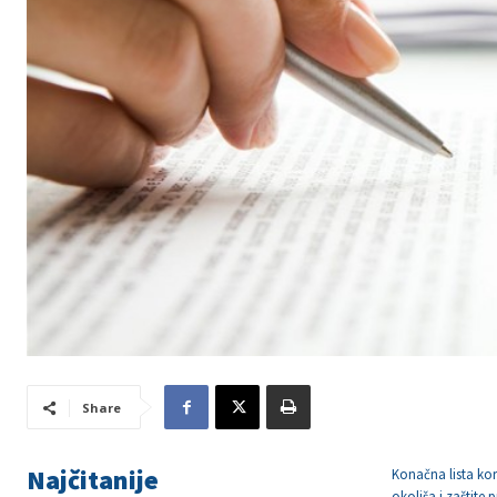
Share
Najčitanije
Konačna lista kor
okoliša i zaštite 