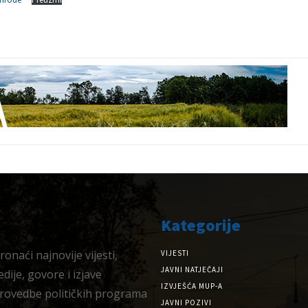
Kategorije
onaći najnovije vijesti,
VIJESTI
JAVNI NATJEČAJI
dije, govore i izjave
IZVJEŠĆA MUP-A
provedbe političkih programa
JAVNI POZIVI