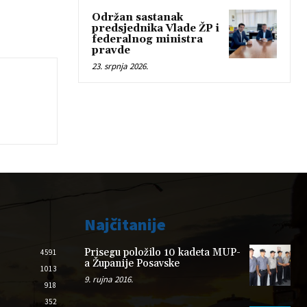
Održan sastanak
predsjednika Vlade ŽP i
federalnog ministra
pravde
23. srpnja 2026.
Najčitanije
Prisegu položilo 10 kadeta MUP-
4591
a Županije Posavske
1013
9. rujna 2016.
918
352