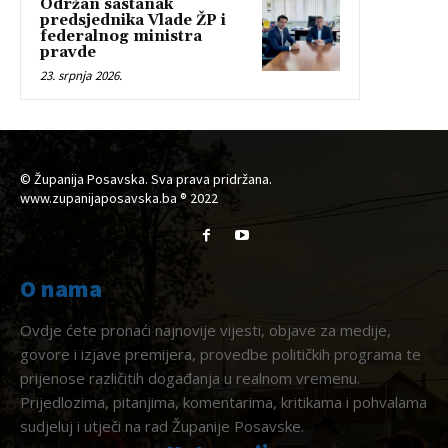
Održan sastanak
predsjednika Vlade ŽP i
federalnog ministra
pravde
23. srpnja 2026.
© Županija Posavska. Sva prava pridržana.
www.zupanijaposavska.ba ® 2022
O nama
Ovdje ćete pronaći najnovije vijesti, objave za medije,
govore i izjave premijera, provedbe političkih programa te
prijenose različitih događanja u realnom vremenu.
Prijedlozima, pitanjima, komentarima, kritikama i pohvalama
sudjeluj i utječi na rad Županije Posavske.