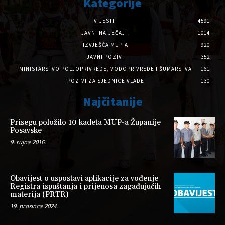
Kategorije
VIJESTI
4591
JAVNI NATJEČAJI
1014
IZVJEŠĆA MUP-A
920
JAVNI POZIVI
352
MINISTARSTVO POLJOPRIVREDE, VODOPRIVREDE I ŠUMARSTVA
161
POZIVI ZA SJEDNICE VLADE
130
Najčitanije
Prisegu položilo 10 kadeta MUP-a Županije
Posavske
9. rujna 2016.
Obavijest o uspostavi aplikacije za vođenje
Registra ispuštanja i prijenosa zagađujućih
materija (PRTR)
19. prosinca 2024.