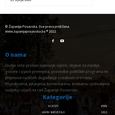
© Županija Posavska. Sva prava pridržana.
www.zupanijaposavska.ba ® 2022
O nama
Ovdje ćete pronaći najnovije vijesti, objave za medije,
govore i izjave premijera, provedbe političkih programa te
prijenose različitih događanja u realnom vremenu.
Prijedlozima, pitanjima, komentarima, kritikama i pohvalama
sudjeluj i utječi na rad Županije Posavske.
Kategorije
VIJESTI
4591
JAVNI NATJEČAJI
1013