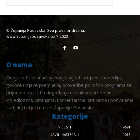
© Županija Posavska. Sva prava pridržana.
www.zupanijaposavska.ba ® 2022
O nama
Ovdje ćete pronaći najnovije vijesti, objave za medije,
govore i izjave premijera, provedbe političkih programa te
prijenose različitih događanja u realnom vremenu.
Prijedlozima, pitanjima, komentarima, kritikama i pohvalama
sudjeluj i utječi na rad Županije Posavske.
Kategorije
VIJESTI
4591
JAVNI NATJEČAJI
1013