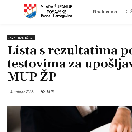
Naslovnica
O Ž
JAVNI NATJEČAJI
Lista s rezultatima 
testovima za upošljav
MUP ŽP
3. svibnja 2022.
1615