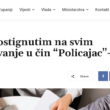
upaniji
Vijesti
Vlada
Ministarstva
Kontakt
postignutim na svim
anje u čin “Policajac”
Share