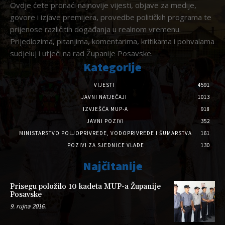
Ovdje ćete pronaći najnovije vijesti, objave za medije,
govore i izjave premijera, provedbe političkih programa te
prijenose različitih događanja u realnom vremenu.
Prijedlozima, pitanjima, komentarima, kritikama i pohvalama
sudjeluj i utječi na rad Županije Posavske.
Kategorije
VIJESTI
4591
JAVNI NATJEČAJI
1013
IZVJEŠĆA MUP-A
918
JAVNI POZIVI
352
MINISTARSTVO POLJOPRIVREDE, VODOPRIVREDE I ŠUMARSTVA
161
POZIVI ZA SJEDNICE VLADE
130
Najčitanije
Prisegu položilo 10 kadeta MUP-a Županije
Posavske
9. rujna 2016.