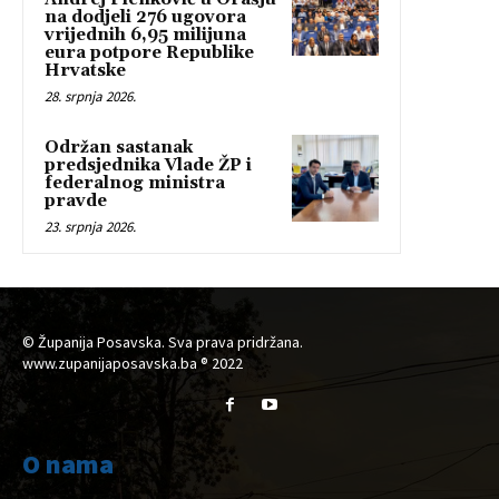
na dodjeli 276 ugovora
vrijednih 6,95 milijuna
eura potpore Republike
Hrvatske
28. srpnja 2026.
Održan sastanak
predsjednika Vlade ŽP i
federalnog ministra
pravde
23. srpnja 2026.
© Županija Posavska. Sva prava pridržana.
www.zupanijaposavska.ba ® 2022
O nama