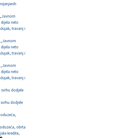
mijenjenih
po „Javnom
 dijela neto
ujak, travanj i
po „Javnom
 dijela neto
ujak, travanj i
po „Javnom
 dijela neto
ujak, travanj i
u svrhu dodjele
 svrhu dodjele
 poduzeća,
 poduzeća, obrta
ske kredite,