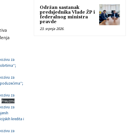
Održan sastanak
predsjednika Vlade ŽP i
federalnog ministra
pravde
23. srpnja 2026.
ziva
đenja
 pozivu za
 obrtima“;
 pozivu za
m poduzećima“;
 pozivu za
Preuzmi
 pozivu za
jenih
cijskih kredita i
 pozivu za