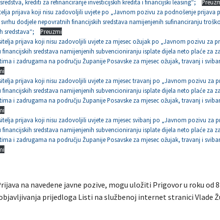
redstva, krediti za refinanciranje investicijskih kredita i financijski leasing“;
Preuz
itelja prijava koji nisu zadovoljili uvjete po „Javnom pozivu za podnošenje prijava
 svrhu dodjele nepovratnih financijskih sredstava namijenjenih sufinanciranju trošk
h sredstava“;
Preuzmi
sitelja prijava koji nisu zadovoljili uvjete za mjesec ožujak po „Javnom pozivu za pr
u financijskih sredstava namijenjenih subvencioniranju isplate dijela neto plaće za 
ima i zadrugama na području Županije Posavske za mjesec ožujak, travanj i sviban
mi
itelja prijava koji nisu zadovoljili uvjete za mjesec travanj po „Javnom pozivu za p
u financijskih sredstava namijenjenih subvencioniranju isplate dijela neto plaće za 
ima i zadrugama na području Županije Posavske za mjesec ožujak, travanj i sviban
mi
itelja prijava koji nisu zadovoljili uvjete za mjesec svibanj po „Javnom pozivu za p
u financijskih sredstava namijenjenih subvencioniranju isplate dijela neto plaće za 
ima i zadrugama na području Županije Posavske za mjesec ožujak, travanj i sviban
mi
Prijava na navedene javne pozive, mogu uložiti Prigovor u roku od 
bjavljivanja prijedloga Listi na službenoj internet stranici Vlade 