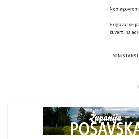
Neblagovremen
Prigovor se p
kuverti na adr
MINISTARST