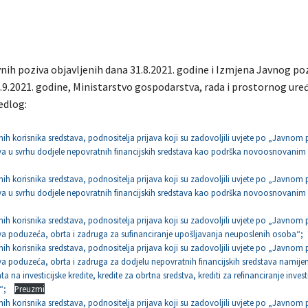
ih poziva objavljenih dana 31.8.2021. godine i Izmjena Javnog po
6.9.2021. godine, Ministarstvo gospodarstva, rada i prostornog ure
jedlog:
lnih korisnika sredstava, podnositelja prijava koji su zadovoljili uvjete po „Javnom
va u svrhu dodjele nepovratnih financijskih sredstava kao podrška novoosnovanim
lnih korisnika sredstava, podnositelja prijava koji su zadovoljili uvjete po „Javnom
va u svrhu dodjele nepovratnih financijskih sredstava kao podrška novoosnovani
lnih korisnika sredstava, podnositelja prijava koji su zadovoljili uvjete po „Javnom
va poduzeća, obrta i zadruga za sufinanciranje upošljavanja neuposlenih osoba“;
lnih korisnika sredstava, podnositelja prijava koji su zadovoljili uvjete po „Javnom
a poduzeća, obrta i zadruga za dodjelu nepovratnih financijskih sredstava namijen
a na investicijske kredite, kredite za obrtna sredstva, krediti za refinanciranje investi
g“;
Preuzmi
lnih korisnika sredstava, podnositelja prijava koji su zadovoljili uvjete po „Javnom