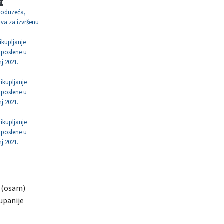
mi
 poduzeća,
ova za izvršenu
ikupljanje
zaposlene u
j 2021.
rikupljanje
zaposlene u
j 2021.
rikupljanje
zaposlene u
j 2021.
8 (osam)
Županije