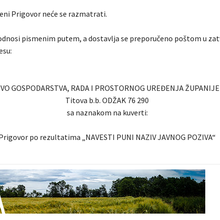
i Prigovor neće se razmatrati.
odnosi pismenim putem, a dostavlja se preporučeno poštom u zat
esu:
VO GOSPODARSTVA, RADA I PROSTORNOG UREĐENJA ŽUPANIJE
Titova b.b. ODŽAK 76 290
sa naznakom na kuverti:
Prigovor po rezultatima „NAVESTI PUNI NAZIV JAVNOG POZIVA“