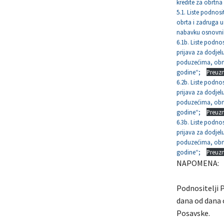
kredite za obrtna s
5.1. Liste podnos
obrta i zadruga u
nabavku osnovni
6.1b. Liste podno
prijava za dodjel
poduzećima, obrt
godine“;
Preuz
6.2b. Liste podnos
prijava za dodjel
poduzećima, obrt
godine“;
Preuz
6.3b. Liste podnos
prijava za dodjel
poduzećima, obrt
godine“;
Preuz
NAPOMENA:
Podnositelji 
dana od dana o
Posavske.