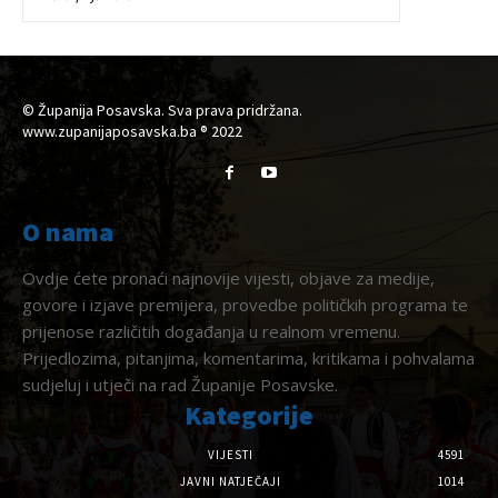
© Županija Posavska. Sva prava pridržana.
www.zupanijaposavska.ba ® 2022
O nama
Ovdje ćete pronaći najnovije vijesti, objave za medije,
govore i izjave premijera, provedbe političkih programa te
prijenose različitih događanja u realnom vremenu.
Prijedlozima, pitanjima, komentarima, kritikama i pohvalama
sudjeluj i utječi na rad Županije Posavske.
Kategorije
VIJESTI
4591
JAVNI NATJEČAJI
1014