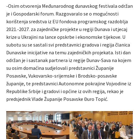
-Osim otvorenja Međunarodnog dunavskog festivala održan
je i Gospodarski forum. Razgovaralo se o mogućnosti
korištenja sredstva iz EU fondova programskog razdoblja
2021.-2027. za zajedničke projekte u regiji Dunava i utjecaj
krize u Ukrajini na lance opskrbe i ekonomske tijekove. U
subotu su se sastali svi predstavnici gradova i regija članica
Dunavske inicijative na temu zajedničkih projekata. Isti dan
održan je i sastanak partnera iz regije Dunav-Sava na kojem
su osim domaćina sudjelovali predstavnici Županije
Posavske, Vukovarsko-srijemske i Brodsko-posavske
županije, te predstavnici Autonomne pokrajine Vojvodine iz
Republike Srbije i gradovi i općine iz ovih regija, rekao je
predsjednik Vlade Županije Posavske Đuro Topić.