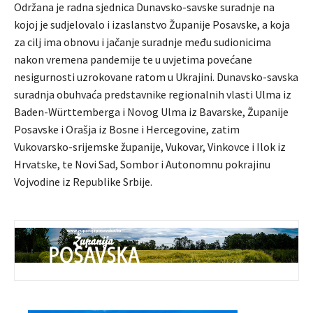
Održana je radna sjednica Dunavsko-savske suradnje na
kojoj je sudjelovalo i izaslanstvo Županije Posavske, a koja
za cilj ima obnovu i jačanje suradnje među sudionicima
nakon vremena pandemije te u uvjetima povećane
nesigurnosti uzrokovane ratom u Ukrajini. Dunavsko-savska
suradnja obuhvaća predstavnike regionalnih vlasti Ulma iz
Baden-Württemberga i Novog Ulma iz Bavarske, Županije
Posavske i Orašja iz Bosne i Hercegovine, zatim
Vukovarsko-srijemske županije, Vukovar, Vinkovce i Ilok iz
Hrvatske, te Novi Sad, Sombor i Autonomnu pokrajinu
Vojvodine iz Republike Srbije.