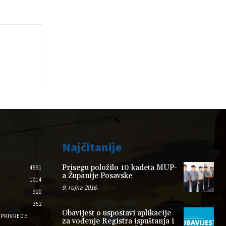
Najčitanije
Prisegu položilo 10 kadeta MUP-
4591
a Županije Posavske
1014
9. rujna 2016.
920
352
Obavijest o uspostavi aplikacije
PRIVREDE I
za vođenje Registra ispuštanja i