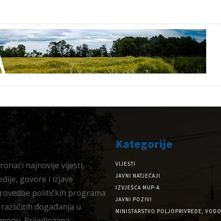
Kategorije
onaći najnovije vijesti,
VIJESTI
JAVNI NATJEČAJI
dije, govore i izjave
IZVJEŠĆA MUP-A
provedbe političkih programa
JAVNI POZIVI
 različitih događanja u
MINISTARSTVO POLJOPRIVREDE, VODO
menu. Prijedlozima,