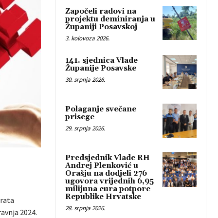
Započeli radovi na
projektu deminiranja u
Županiji Posavskoj
3. kolovoza 2026.
141. sjednica Vlade
Županije Posavske
30. srpnja 2026.
Polaganje svečane
prisege
29. srpnja 2026.
Predsjednik Vlade RH
Andrej Plenković u
Orašju na dodjeli 276
ugovora vrijednih 6,95
milijuna eura potpore
Republike Hrvatske
vrata
28. srpnja 2026.
ravnja 2024.