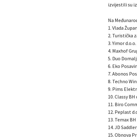
izvijestili su
Na Međunarodn
1. Vlada Župa
2. Turistička 
3. Yimor d.o.o.
4. Maxhof Grup
5. Duo Domalje
6. Eko Posavi
7. Abonos Pos
8. Techno Win 
9. Pims Elekt
10. Classy BH d
11. Biro Comm
12. Peplast d.o
13. Temax BH 
14. JD Saddlery
15. Obnova Pr