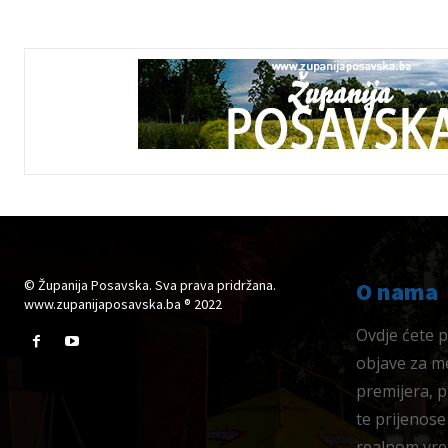
© Županija Posavska. Sva prava pridržana.
O nama
www.zupanijaposavska.ba ® 2022
Ovdje ćete pr
objave za me
premijera, 
te prijenose
realnom vre