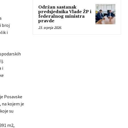
Održan sastanak
predsjednika Vlade ŽP i
federalnog ministra
a
pravde
i broj
23. srpnja 2026.
lik i
ospodarskih
j.
 i
ke
ije Posavske
, na kojem je
koje su
 391 m2,