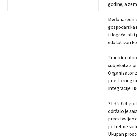
godine, a zem
Međunarodni s
gospodarska ma
izlagača, ali i
edukativan ko
Tradicionalno
subjekata s p
Organizator z
prostornog ur
integracije i 
21.3.2024. go
održalo je sa
predstavljen 
potrebne sudi
Ukupan prosto