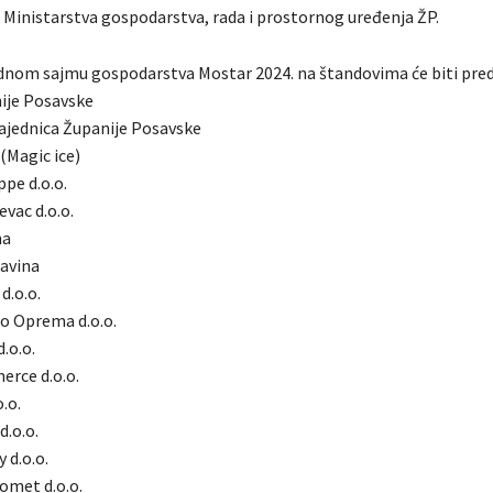
 iz Ministarstva gospodarstva, rada i prostornog uređenja ŽP.
om sajmu gospodarstva Mostar 2024. na štandovima će biti preds
nije Posavske
zajednica Županije Posavske
 (Magic ice)
pe d.o.o.
vac d.o.o.
na
avina
d.o.o.
ro Oprema d.o.o.
.o.o.
erce d.o.o.
.o.
d.o.o.
 d.o.o.
omet d.o.o.