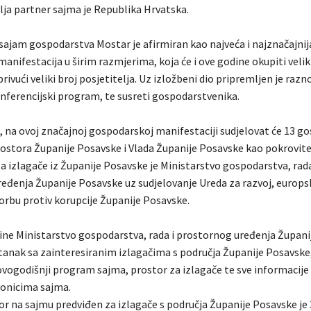
lja partner sajma je Republika Hrvatska.
ajam gospodarstva Mostar je afirmiran kao najveća i najznačajnij
nifestacija u širim razmjerima, koja će i ove godine okupiti velik
 privući veliki broj posjetitelja. Uz izložbeni dio pripremljen je razno
nferencijski program, te susreti gospodarstvenika.
, na ovoj značajnoj gospodarskoj manifestaciji sudjelovat će 13 g
rostora Županije Posavske i Vlada Županije Posavske kao pokrovitel
a izlagače iz Županije Posavske je Ministarstvo gospodarstva, rada
eđenja Županije Posavske uz sudjelovanje Ureda za razvoj, europs
borbu protiv korupcije Županije Posavske.
dine Ministarstvo gospodarstva, rada i prostornog uređenja Župan
stanak sa zainteresiranim izlagačima s područja Županije Posavske
ovogodišnji program sajma, prostor za izlagače te sve informacije 
onicima sajma.
r na sajmu predviđen za izlagače s područja Županije Posavske je