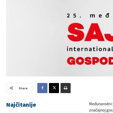
Share
Najčitanije
Međunarodni s
značajnoj gosp