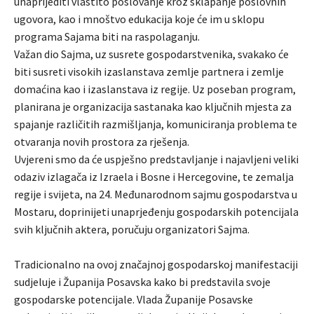
unaprijediti vlastito poslovanje kroz sklapanje poslovnih
ugovora, kao i mnoštvo edukacija koje će im u sklopu
programa Sajama biti na raspolaganju.
Važan dio Sajma, uz susrete gospodarstvenika, svakako će
biti susreti visokih izaslanstava zemlje partnera i zemlje
domaćina kao i izaslanstava iz regije. Uz poseban program,
planirana je organizacija sastanaka kao ključnih mjesta za
spajanje različitih razmišljanja, komuniciranja problema te
otvaranja novih prostora za rješenja.
Uvjereni smo da će uspješno predstavljanje i najavljeni veliki
odaziv izlagača iz Izraela i Bosne i Hercegovine, te zemalja
regije i svijeta, na 24. Međunarodnom sajmu gospodarstva u
Mostaru, doprinijeti unaprjeđenju gospodarskih potencijala
svih ključnih aktera, poručuju organizatori Sajma.
Tradicionalno na ovoj značajnoj gospodarskoj manifestaciji
sudjeluje i Županija Posavska kako bi predstavila svoje
gospodarske potencijale. Vlada Županije Posavske