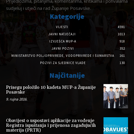
Prijedlozima, pitanjima, komentarima, kritikama i pohvalama
sudjeluj i utječi na rad Županije Posavske.
Kategorije
VIJESTI
4591
JAVNI NATJEČAJI
1013
IZVJEŠĆA MUP-A
918
JAVNI POZIVI
352
MINISTARSTVO POLJOPRIVREDE, VODOPRIVREDE I ŠUMARSTVA
161
POZIVI ZA SJEDNICE VLADE
130
Najčitanije
Prisegu položilo 10 kadeta MUP-a Županije
Posavske
9. rujna 2016.
Obavijest o uspostavi aplikacije za vođenje
Registra ispuštanja i prijenosa zagađujućih
materija (PRTR)