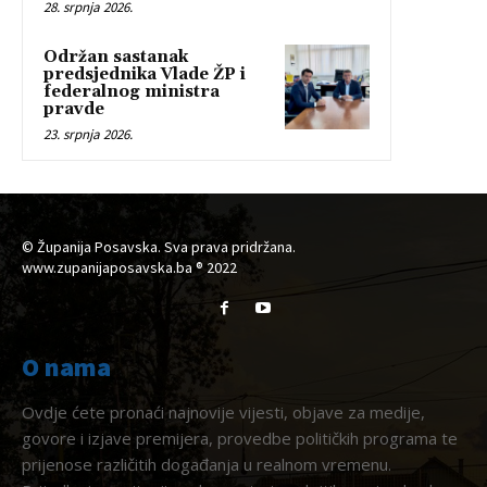
28. srpnja 2026.
Održan sastanak
predsjednika Vlade ŽP i
federalnog ministra
pravde
23. srpnja 2026.
© Županija Posavska. Sva prava pridržana.
www.zupanijaposavska.ba ® 2022
O nama
Ovdje ćete pronaći najnovije vijesti, objave za medije,
govore i izjave premijera, provedbe političkih programa te
prijenose različitih događanja u realnom vremenu.