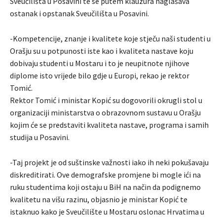
Sveučilišta u Posavini te se putem klauzura naglašava
ostanak i opstanak Sveučilišta u Posavini.
-Kompetencije, znanje i kvalitete koje stječu naši studenti u
Orašju su u potpunosti iste kao i kvaliteta nastave koju
dobivaju studenti u Mostaru i to je neupitnote njihove
diplome isto vrijede bilo gdje u Europi, rekao je rektor
Tomić.
Rektor Tomić i ministar Kopić su dogovorili okrugli stol u
organizaciji ministarstva o obrazovnom sustavu u Orašju
kojim će se predstaviti kvaliteta nastave, programa i samih
studija u Posavini.
-Taj projekt je od suštinske važnosti iako ih neki pokušavaju
diskreditirati. Ove demografske promjene bi mogle ići na
ruku studentima koji ostaju u BiH na način da podignemo
kvalitetu na višu razinu, objasnio je ministar Kopić te
istaknuo kako je Sveučilište u Mostaru oslonac Hrvatima u