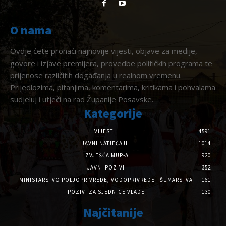
O nama
Ovdje ćete pronaći najnovije vijesti, objave za medije,
govore i izjave premijera, provedbe političkih programa te
prijenose različitih događanja u realnom vremenu.
Prijedlozima, pitanjima, komentarima, kritikama i pohvalama
sudjeluj i utječi na rad Županije Posavske.
Kategorije
VIJESTI
4591
JAVNI NATJEČAJI
1014
IZVJEŠĆA MUP-A
920
JAVNI POZIVI
352
MINISTARSTVO POLJOPRIVREDE, VODOPRIVREDE I ŠUMARSTVA
161
POZIVI ZA SJEDNICE VLADE
130
Najčitanije