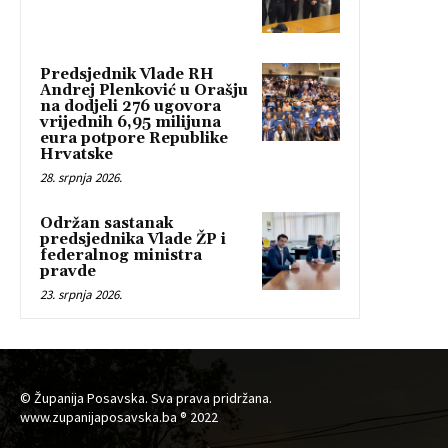
Predsjednik Vlade RH
Andrej Plenković u Orašju
na dodjeli 276 ugovora
vrijednih 6,95 milijuna
eura potpore Republike
Hrvatske
28. srpnja 2026.
Održan sastanak
predsjednika Vlade ŽP i
federalnog ministra
pravde
23. srpnja 2026.
© Županija Posavska. Sva prava pridržana.
www.zupanijaposavska.ba ® 2022