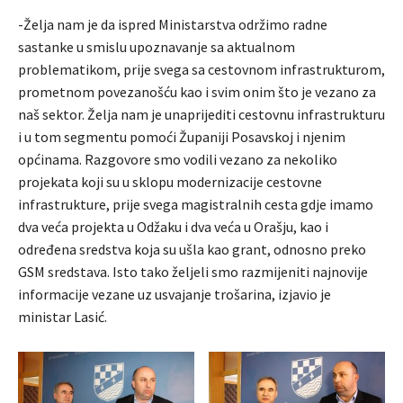
-Želja nam je da ispred Ministarstva održimo radne
sastanke u smislu upoznavanje sa aktualnom
problematikom, prije svega sa cestovnom infrastrukturom,
prometnom povezanošću kao i svim onim što je vezano za
naš sektor. Želja nam je unaprijediti cestovnu infrastrukturu
i u tom segmentu pomoći Županiji Posavskoj i njenim
općinama. Razgovore smo vodili vezano za nekoliko
projekata koji su u sklopu modernizacije cestovne
infrastrukture, prije svega magistralnih cesta gdje imamo
dva veća projekta u Odžaku i dva veća u Orašju, kao i
određena sredstva koja su ušla kao grant, odnosno preko
GSM sredstava. Isto tako željeli smo razmijeniti najnovije
informacije vezane uz usvajanje trošarina, izjavio je
ministar Lasić.