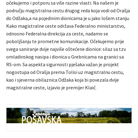
očekujemo i potporu sa više razine vlasti. Na našem je
području magistralna cestu drugog reda koja vodi od Orašja
do Odžaka,a na pojedinim dionicama je u jako lošem stanju.
Kako magistralne ceste održava Federalno ministarstvo,
odnosno Federalna direkcija za ceste, nadamo se
poboljšanju te prometne komunikacije. Očekujemo prije
svega saniranje dvije najviše oštećene dionice: silaz sa tzv.
omladinskog nasipa i dionica u Grebnicama na granici sa
RS-om. Sa aspekta sigurnosti pješaka važan je projekt
nogostupa od Orašja prema Tolisi uz magistralnu cestu,
kao i sjeverna obilaznica Odžaka koja bi povezala dvije
magistralne ceste, izjavio je premijer Klaić.