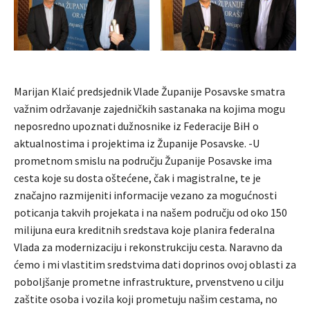
Marijan Klaić predsjednik Vlade Županije Posavske smatra
važnim održavanje zajedničkih sastanaka na kojima mogu
neposredno upoznati dužnosnike iz Federacije BiH o
aktualnostima i projektima iz Županije Posavske. -U
prometnom smislu na području Županije Posavske ima
cesta koje su dosta oštećene, čak i magistralne, te je
značajno razmijeniti informacije vezano za mogućnosti
poticanja takvih projekata i na našem području od oko 150
milijuna eura kreditnih sredstava koje planira federalna
Vlada za modernizaciju i rekonstrukciju cesta. Naravno da
ćemo i mi vlastitim sredstvima dati doprinos ovoj oblasti za
poboljšanje prometne infrastrukture, prvenstveno u cilju
zaštite osoba i vozila koji prometuju našim cestama, no