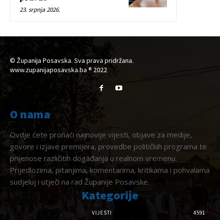
23. srpnja 2026.
© Županija Posavska. Sva prava pridržana.
www.zupanijaposavska.ba ® 2022
O nama
Ovdje ćete pronaći najnovije vijesti, objave za medije,
govore i izjave premijera, provedbe političkih programa te
prijenose različitih događanja u realnom vremenu.
Prijedlozima, pitanjima, komentarima, kritikama i pohvalama
sudjeluj i utječi na rad Županije Posavske.
Kategorije
VIJESTI
4591