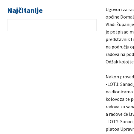
Najčitanije
Ugovori za rad
općine Domalj
Vladi Županij
je potpisao m
predstavnik f
na području o
radova na pod
Odžak kojoj je
Nakon provede
-LOT1: Sanacij
na dionicama 
kolovoza te p
radova za sana
a radove će iz
-LOT2: Sanaci
platoa Upravn