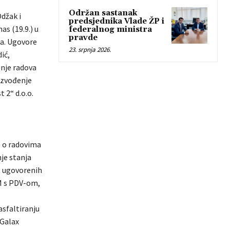
Održan sastanak
Odžak i
predsjednika Vlade ŽP i
s (19.9.) u
federalnog ministra
pravde
ća. Ugovore
23. srpnja 2026.
ić,
enje radova
izvođenje
 2“ d.o.o.
e o radovima
je stanja
t ugovorenih
KM s PDV-om,
asfaltiranju
„Galax