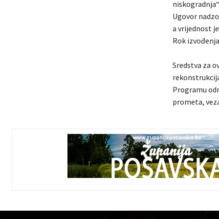
niskogradnja“
Ugovor nadzor
a vrijednost 
Rok izvođenja
Sredstva za o
rekonstrukcija
Programu održ
prometa, veza