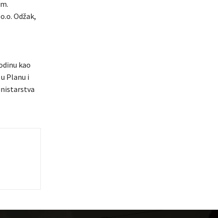
om.
o.o. Odžak,
odinu kao
 u Planu i
inistarstva