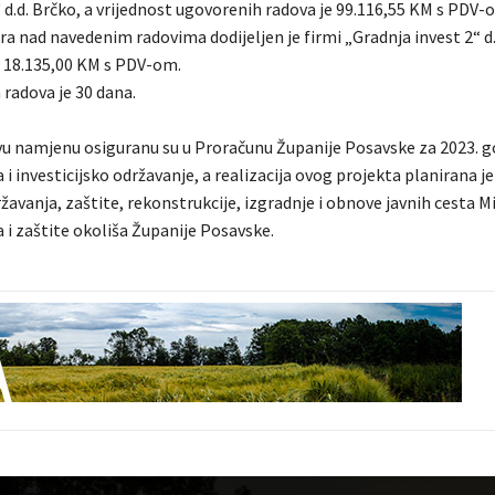
 d.d. Brčko, a vrijednost ugovorenih radova je 99.116,55 KM s PDV-
a nad navedenim radovima dodijeljen je firmi „Gradnja invest 2“ d.
je 18.135,00 KM s PDV-om.
 radova je 30 dana.
vu namjenu osiguranu su u Proračunu Županije Posavske za 2023. g
 i investicijsko održavanje, a realizacija ovog projekta planirana je
avanja, zaštite, rekonstrukcije, izgradnje i obnove javnih cesta M
 i zaštite okoliša Županije Posavske.