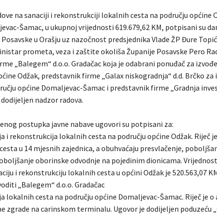
ove na sanaciji i rekonstrukciji lokalnih cesta na području općine 
evac-Šamac, u ukupnoj vrijednosti 619.679,62 KM, potpisani su dana
e Posavske u Orašju uz nazočnost predsjednika Vlade ŽP Đure Topi
inistar prometa, veza i zaštite okoliša Županije Posavske Pero Rad
irme „Balegem“ d.o.o. Gradačac koja je odabrani ponuđač za izvođ
pćine Odžak, predstavnik firme „Galax niskogradnja“ d.d. Brčko za 
ručju općine Domaljevac-Šamac i predstavnik firme „Gradnja invest
 dodijeljen nadzor radova.
nog postupka javne nabave ugovori su potpisani za:
a i rekonstrukcija lokalnih cesta na području općine Odžak. Riječ j
cesta u 14 mjesnih zajednica, a obuhvaćaju presvlačenje, poboljšan
oboljšanje oborinske odvodnje na pojedinim dionicama. Vrijednos
ciju i rekonstrukciju lokalnih cesta u općini Odžak je 520.563,07 
voditi „Balegem“ d.o.o. Gradačac
ja lokalnih cesta na području općine Domaljevac-Šamac. Riječ je o 
e zgrade na carinskom terminalu. Ugovor je dodijeljen poduzeću 