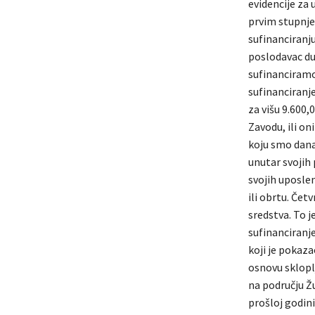
evidencije za 
prvim stupnjem
sufinanciranju
poslodavac du
sufinanciramo 
sufinanciranje
za višu 9.600,
Zavodu, ili on
koju smo danas
unutar svojih 
svojih uposlen
ili obrtu. Čet
sredstva. To j
sufinanciranj
koji je pokaz
osnovu sklopl
na području Ž
prošloj godin