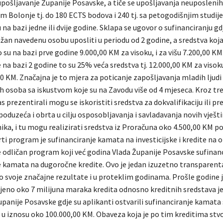
upošljavanje Županije Posavske, a tiče se upošljavanja neuposleni
 Bolonje tj. do 180 ECTS bodova i 240 tj. sa petogodišnjim studije
 na bazi jedne ili dvije godine. Sklapa se ugovor o sufinanciranju gdj
žan navedenu osobu uposliti u periodu od 2 godine, a sredstva koj
su na bazi prve godine 9.000,00 KM za visoku, i za višu 7.200,00 KM.
 na bazi 2 godine to su 25% veća sredstva tj. 12.000,00 KM za visok
00 KM. Značajna je to mjera za poticanje zapošljavanja mladih ljudi 
ih osoba sa iskustvom koje su na Zavodu više od 4 mjeseca. Kroz tr
 prezentirali mogu se iskoristiti sredstva za dokvalifikaciju ili pre
poduzeća i obrta u cilju osposobljavanja i savladavanja novih vješt
ika, i tu mogu realizirati sredstva iz Proračuna oko 4.500,00 KM 
vrti program je sufinanciranje kamata na investicijske i kredite na 
e odličan program koji već godina Vlada Županije Posavske sufinanci
e kamata na dugoročne kredite. Ovo je jedan izuzetno transparen
ao svoje značajne rezultate i u proteklim godinama. Prošle godine 
jeno oko 7 milijuna maraka kredita odnosno kreditnih sredstava je
upanije Posavske gdje su aplikanti ostvarili sufinanciranje kamata
i u iznosu oko 100.000,00 KM. Obaveza koja je po tim kreditima stv