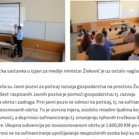
a sastanka u izjavi za medije ministar Živković je uz ostalo nagla
ila su Javni pozivi za poticaj razvoja gospodarstva na prostoru Žu
 šest raspisanih Javnih poziva je pomoći gospodarstvu tj. razvoju
obrta i zadruga. Prvi javni poziv se odnosi na poticaj, tj. na sufinan
oosnovanih obrta. To je izvrsna mjera, osobito mladim ljudima koj
nosti, a doprinosi sufinanciranju tj. smanjenju njihovih troškova i
ore. Ukupna subvencija po novoosnovanom obrtu je 1.600,00 KM po 
nosi se na sufinanciranje upošljavanja neuposlenih osoba koji su na