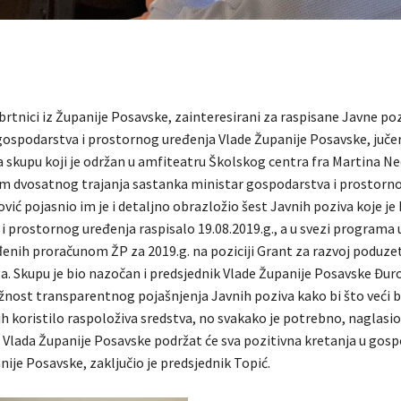
brtnici iz Županije Posavske, zainteresirani za raspisane Javne po
gospodarstva i prostornog uređenja Vlade Županije Posavske, jučer 
a skupu koji je održan u amfiteatru Školskog centra fra Martina Ne
om dvosatnog trajanja sastanka ministar gospodarstva i prostorn
vić pojasnio im je i detaljno obrazložio šest Javnih poziva koje je
i prostornog uređenja raspisalo 19.08.2019.g., a u svezi programa
đenih proračunom ŽP za 2019.g. na poziciji Grant za razvoj poduze
a. Skupu je bio nazočan i predsjednik Vlade Županije Posavske Đuro
ažnost transparentnog pojašnjenja Javnih poziva kako bi što veći b
h koristilo raspoloživa sredstva, no svakako je potrebno, naglasio 
i. Vlada Županije Posavske podržat će sva pozitivna kretanja u gos
ije Posavske, zaključio je predsjednik Topić.