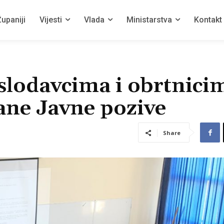
upaniji
Vijesti
Vlada
Ministarstva
Kontakt
slodavcima i obrtnici
ane Javne pozive
Share