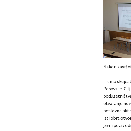
Nakon završetk
-Tema skupa b
Posavske. Cilj
poduzetništva 
otvaranje nov
poslovne aktiv
isti obrt otv
javni poziv od