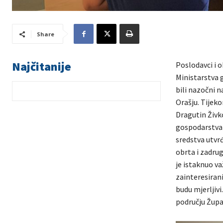
Share
Najčitanije
Poslodavci i o
Ministarstva 
bili nazočni n
Orašju. Tijek
Dragutin Živko
gospodarstva 
sredstva utvr
obrta i zadrug
je istaknuo v
zainteresirani
budu mjerljiv
području Župan