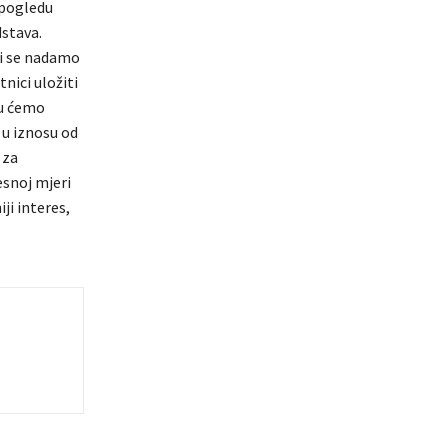
 pogledu
stava.
Mi se nadamo
nici uložiti
vu ćemo
 u iznosu od
 za
esnoj mjeri
ji interes,