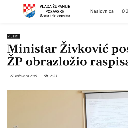
Naslovnica
O Ž
VIJESTI
Ministar Živković po
ŽP obrazložio raspis
27. kolovoza 2019.
2653