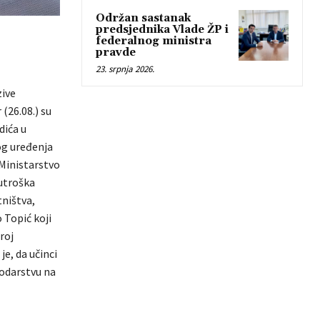
Održan sastanak
predsjednika Vlade ŽP i
federalnog ministra
pravde
23. srpnja 2026.
zive
(26.08.) su
dića u
og uređenja
 Ministarstvo
 utroška
tništva,
 Topić koji
roj
je, da učinci
podarstvu na