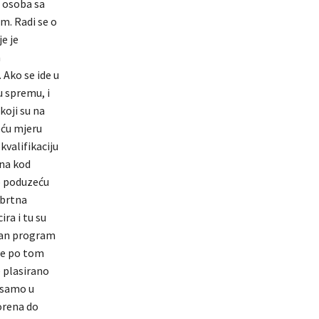
h osoba sa
m. Radi se o
e je
a
 Ako se ide u
u spremu, i
koji su na
eću mjeru
kvalifikaciju
ina kod
po poduzeću
obrtna
ra i tu su
tan program
je po tom
 plasirano
 samo u
orena do