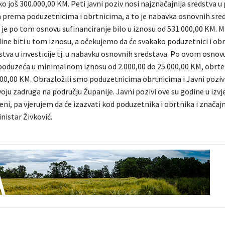
ko još 300.000,00 KM. Peti javni poziv nosi najznačajnija sredstva u
a prema poduzetnicima i obrtnicima, a to je nabavka osnovnih sred
 je po tom osnovu sufinanciranje bilo u iznosu od 531.000,00 KM. 
dine biti u tom iznosu, a očekujemo da će svakako poduzetnici i obrt
stva u investicije tj. u nabavku osnovnih sredstava. Po ovom osno
 poduzeća u minimalnom iznosu od 2.000,00 do 25.000,00 KM, obrte
000,00 KM. Obrazložili smo poduzetnicima obrtnicima i Javni poziv
oju zadruga na području Županije. Javni pozivi ove su godine u izvj
ni, pa vjerujem da će izazvati kod poduzetnika i obrtnika i značajni
inistar Živković.