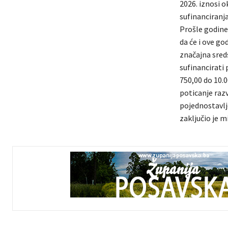
2026. iznosi o
sufinanciranj
Prošle godine
da će i ove go
značajna sred
sufinancirati
750,00 do 10.
poticanje razv
pojednostavlje
zaključio je m