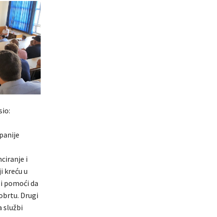
sio:
panije
ciranje i
i kreću u
li pomoći da
obrtu. Drugi
 službi