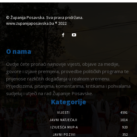
© Županija Posavska. Sva prava pridržana.
www.zupanijaposavska.ba ® 2022
O nama
Ovdje ćete pronaći najnovije vijesti, objave za medije,
govore i izjave premijera, provedbe političkih programa te
prijenose različitih događanja u realnom vremenu.
Prijedlozima, pitanjima, komentarima, kritikama i pohvalama
sudjeluj i utječi na rad Županije Posavske.
Kategorije
VIJESTI
4591
JAVNI NATJEČAJI
1014
IZVJEŠĆA MUP-A
920
JAVNI POZIVI
352