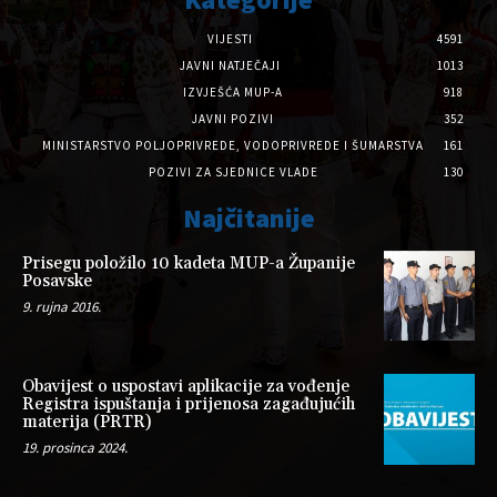
VIJESTI
4591
JAVNI NATJEČAJI
1013
IZVJEŠĆA MUP-A
918
JAVNI POZIVI
352
MINISTARSTVO POLJOPRIVREDE, VODOPRIVREDE I ŠUMARSTVA
161
POZIVI ZA SJEDNICE VLADE
130
Najčitanije
Prisegu položilo 10 kadeta MUP-a Županije
Posavske
9. rujna 2016.
Obavijest o uspostavi aplikacije za vođenje
Registra ispuštanja i prijenosa zagađujućih
materija (PRTR)
19. prosinca 2024.