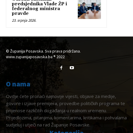
predsjednika Vlade ŽP i
federalnog ministra
pravde
23. srpnja 2026.
© Županija Posavska. Sva prava pridržana.
www.zupanijaposavska.ba ® 2022
O nama
Ovdje ćete pronaći najnovije vijesti, objave za medije,
govore i izjave premijera, provedbe političkih programa te
prijenose različitih događanja u realnom vremenu.
Prijedlozima, pitanjima, komentarima, kritikama i pohvalama
sudjeluj i utječi na rad Županije Posavske.
Kategorije