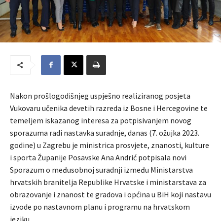
Nakon prošlogodišnjeg uspješno realiziranog posjeta
Vukovaru učenika devetih razreda iz Bosne i Hercegovine te
temeljem iskazanog interesa za potpisivanjem novog
sporazuma radi nastavka suradnje, danas (7. ožujka 2023.
godine) u Zagrebu je ministrica prosvjete, znanosti, kulture
i sporta Županije Posavske Ana Andrić potpisala novi
Sporazum o međusobnoj suradnji između Ministarstva
hrvatskih branitelja Republike Hrvatske i ministarstava za
obrazovanje i znanost te gradova i općina u BiH koji nastavu
izvode po nastavnom planu i programu na hrvatskom
jeziku.