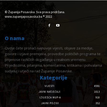
© Županija Posavska. Sva prava pridržana.
www.zupanijaposavska.ba ® 2022
O nama
Ovdje ćete pronaći najnovije vijesti, objave za medije,
govore i izjave premijera, provedbe političkih programa te
prijenose različitih događanja u realnom vremenu.
Prijedlozima, pitanjima, komentarima, kritikama i pohvalama
sudjeluj i utječi na rad Županije Posavske.
Kategorije
VIJESTI
4591
JAVNI NATJEČAJI
1013
IZVJEŠĆA MUP-A
918
JAVNI POZIVI
352