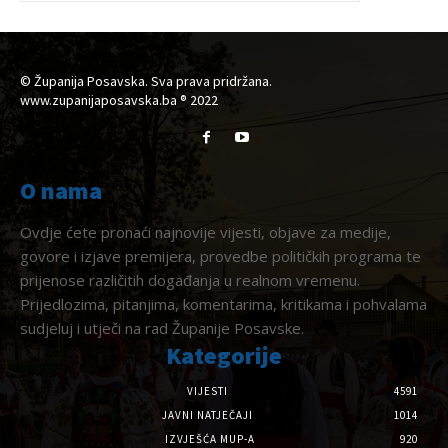
© Županija Posavska. Sva prava pridržana.
www.zupanijaposavska.ba ® 2022
O nama
Ovdje ćete pronaći najnovije vijesti, objave za medije,
govore i izjave premijera, provedbe političkih programa te
prijenose različitih događanja u realnom vremenu.
Prijedlozima, pitanjima, komentarima, kritikama i pohvalama
sudjeluj i utječi na rad Županije Posavske.
Kategorije
VIJESTI
4591
JAVNI NATJEČAJI
1014
IZVJEŠĆA MUP-A
920