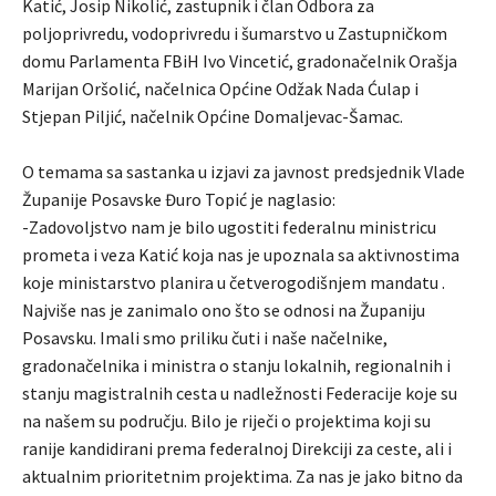
Katić, Josip Nikolić, zastupnik i član Odbora za
poljoprivredu, vodoprivredu i šumarstvo u Zastupničkom
domu Parlamenta FBiH Ivo Vincetić, gradonačelnik Orašja
Marijan Oršolić, načelnica Općine Odžak Nada Ćulap i
Stjepan Piljić, načelnik Općine Domaljevac-Šamac.
O temama sa sastanka u izjavi za javnost predsjednik Vlade
Županije Posavske Đuro Topić je naglasio:
-Zadovoljstvo nam je bilo ugostiti federalnu ministricu
prometa i veza Katić koja nas je upoznala sa aktivnostima
koje ministarstvo planira u četverogodišnjem mandatu .
Najviše nas je zanimalo ono što se odnosi na Županiju
Posavsku. Imali smo priliku čuti i naše načelnike,
gradonačelnika i ministra o stanju lokalnih, regionalnih i
stanju magistralnih cesta u nadležnosti Federacije koje su
na našem su području. Bilo je riječi o projektima koji su
ranije kandidirani prema federalnoj Direkciji za ceste, ali i
aktualnim prioritetnim projektima. Za nas je jako bitno da