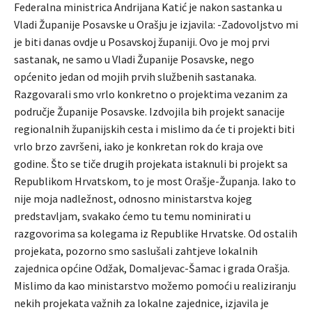
Federalna ministrica Andrijana Katić je nakon sastanka u
Vladi Županije Posavske u Orašju je izjavila: -Zadovoljstvo mi
je biti danas ovdje u Posavskoj županiji. Ovo je moj prvi
sastanak, ne samo u Vladi Županije Posavske, nego
općenito jedan od mojih prvih službenih sastanaka.
Razgovarali smo vrlo konkretno o projektima vezanim za
područje Županije Posavske. Izdvojila bih projekt sanacije
regionalnih županijskih cesta i mislimo da će ti projekti biti
vrlo brzo završeni, iako je konkretan rok do kraja ove
godine. Što se tiče drugih projekata istaknuli bi projekt sa
Republikom Hrvatskom, to je most Orašje-Županja. Iako to
nije moja nadležnost, odnosno ministarstva kojeg
predstavljam, svakako ćemo tu temu nominirati u
razgovorima sa kolegama iz Republike Hrvatske. Od ostalih
projekata, pozorno smo saslušali zahtjeve lokalnih
zajednica općine Odžak, Domaljevac-Šamac i grada Orašja.
Mislimo da kao ministarstvo možemo pomoći u realiziranju
nekih projekata važnih za lokalne zajednice, izjavila je