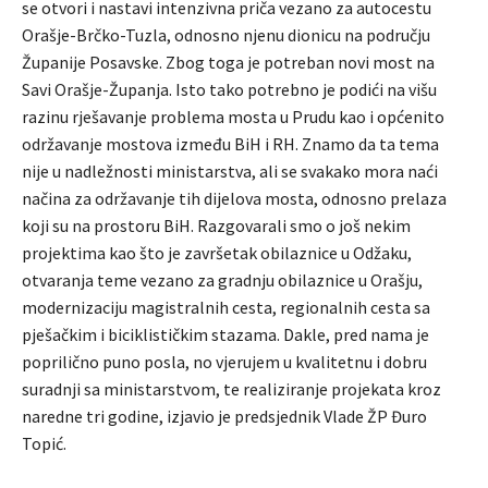
se otvori i nastavi intenzivna priča vezano za autocestu
Orašje-Brčko-Tuzla, odnosno njenu dionicu na području
Županije Posavske. Zbog toga je potreban novi most na
Savi Orašje-Županja. Isto tako potrebno je podići na višu
razinu rješavanje problema mosta u Prudu kao i općenito
održavanje mostova između BiH i RH. Znamo da ta tema
nije u nadležnosti ministarstva, ali se svakako mora naći
načina za održavanje tih dijelova mosta, odnosno prelaza
koji su na prostoru BiH. Razgovarali smo o još nekim
projektima kao što je završetak obilaznice u Odžaku,
otvaranja teme vezano za gradnju obilaznice u Orašju,
modernizaciju magistralnih cesta, regionalnih cesta sa
pješačkim i biciklističkim stazama. Dakle, pred nama je
poprilično puno posla, no vjerujem u kvalitetnu i dobru
suradnji sa ministarstvom, te realiziranje projekata kroz
naredne tri godine, izjavio je predsjednik Vlade ŽP Đuro
Topić.