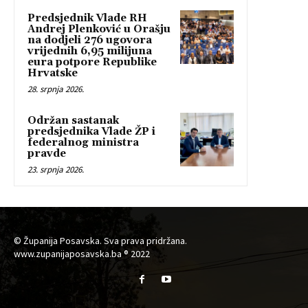
Predsjednik Vlade RH
Andrej Plenković u Orašju
na dodjeli 276 ugovora
vrijednih 6,95 milijuna
eura potpore Republike
Hrvatske
28. srpnja 2026.
Održan sastanak
predsjednika Vlade ŽP i
federalnog ministra
pravde
23. srpnja 2026.
© Županija Posavska. Sva prava pridržana.
www.zupanijaposavska.ba ® 2022