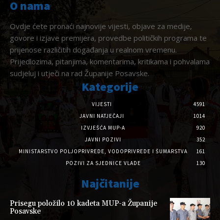
O nama
Ovdje ćete pronaći najnovije vijesti, objave za medije,
govore i izjave premijera, provedbe političkih programa te
prijenose različitih događanja u realnom vremenu.
Prijedlozima, pitanjima, komentarima, kritikama i pohvalama
sudjeluj i utječi na rad Županije Posavske.
Kategorije
VIJESTI
4591
JAVNI NATJEČAJI
1014
IZVJEŠĆA MUP-A
920
JAVNI POZIVI
352
MINISTARSTVO POLJOPRIVREDE, VODOPRIVREDE I ŠUMARSTVA
161
POZIVI ZA SJEDNICE VLADE
130
Najčitanije
Prisegu položilo 10 kadeta MUP-a Županije
Posavske