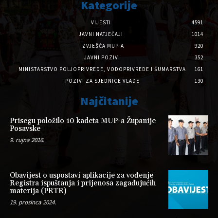
Kategorije
VIJESTI
4591
JAVNI NATJEČAJI
1014
IZVJEŠĆA MUP-A
920
JAVNI POZIVI
352
MINISTARSTVO POLJOPRIVREDE, VODOPRIVREDE I ŠUMARSTVA
161
POZIVI ZA SJEDNICE VLADE
130
Najčitanije
Prisegu položilo 10 kadeta MUP-a Županije
Posavske
9. rujna 2016.
Obavijest o uspostavi aplikacije za vođenje
Registra ispuštanja i prijenosa zagađujućih
materija (PRTR)
19. prosinca 2024.