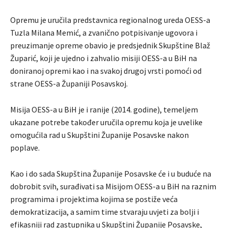
Opremu je uručila predstavnica regionalnog ureda OESS-a
Tuzla Milana Memić, a zvanično potpisivanje ugovora i
preuzimanje opreme obavio je predsjednik Skupštine Blaž
Župarić, koji je ujedno i zahvalio misiji OESS-a u BiH na
doniranoj opremi kao i na svakoj drugoj vrsti pomoći od
strane OESS-a Županiji Posavskoj.
Misija OESS-a u BiH je i ranije (2014. godine), temeljem
ukazane potrebe također uručila opremu koja je uvelike
omogućila rad u Skupštini Županije Posavske nakon
poplave.
Kao i do sada Skupština Županije Posavske će i u buduće na
dobrobit svih, surađivati sa Misijom OESS-a u BiH na raznim
programima i projektima kojima se postiže veća
demokratizacija, a samim time stvaraju uvjeti za bolji i
efikasniji rad zastupnika u Skupštini Županije Posavske,