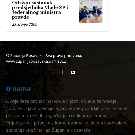
Održan sastanak
predsjednika Vlade ŽP i
federalnog ministra
pravde
23. srpnja 2026.
© Županija Posavska. Sva prava pridržana.
www.zupanijaposavska.ba ® 2022
O nama
Ovdje ćete pronaći najnovije vijesti, objave za medije,
govore i izjave premijera, provedbe političkih programa te
prijenose različitih događanja u realnom vremenu.
Prijedlozima, pitanjima, komentarima, kritikama i pohvalama
sudjeluj i utječi na rad Županije Posavske.