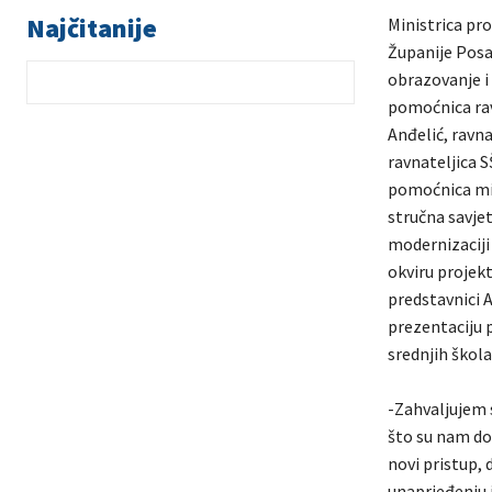
Najčitanije
Ministrica pro
Županije Posa
obrazovanje i
pomoćnica rav
Anđelić, ravn
ravnateljica S
pomoćnica min
stručna savje
modernizaciji
okviru projek
predstavnici 
prezentaciju 
srednjih škol
-Zahvaljujem 
što su nam do
novi pristup, d
unaprjeđenju i