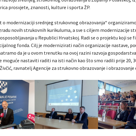
rica prosvjete, znanosti, kulture i sporta ŽP.
t o modernizaciji srednjeg strukovnog obrazovanja“ organiziramo
zradu novih strukovnih kurikuluma, a sve s ciljem modernizacije s
osposobljavanja u Republici Hrvatskoj. Radi se o projektu koji se fi
ijalnog fonda. Cilj je modernizirati način organizacije nastave, p
matramo da je u ovom trenutku na ovoj razini razvoja gospodarstva
 moguće nastaviti raditi na isti način kao što smo radili prije 20, 
e Živčić, ravnatelj Agencije za strukovno obrazovanje i obrazovanje 