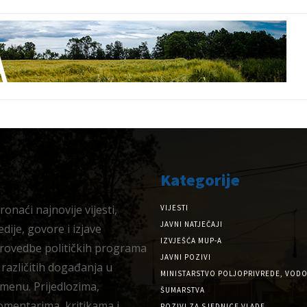
Kategorije
onaći najnovije vijesti,
VIJESTI
JAVNI NATJEČAJI
dije, govore i izjave
IZVJEŠĆA MUP-A
provedbe političkih programa
JAVNI POZIVI
 različitih događanja u
MINISTARSTVO POLJOPRIVREDE, VODO
menu. Prijedlozima,
ŠUMARSTVA
omentarima, kritikama i
POZIVI ZA SJEDNICE VLADE