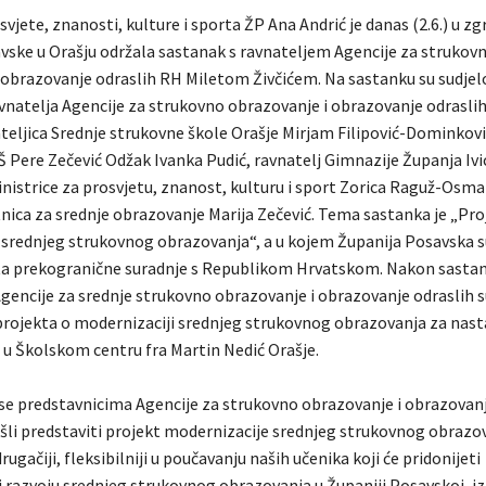
svjete, znanosti, kulture i sporta ŽP Ana Andrić je danas (2.6.) u zg
vske u Orašju održala sastanak s ravnateljem Agencije za strukov
 obrazovanje odraslih RH Miletom Živčićem. Na sastanku su sudjelo
natelja Agencije za strukovno obrazovanje i obrazovanje odrasli
ateljica Srednje strukovne škole Orašje Mirjam Filipović-Dominkovi
Š Pere Zečević Odžak Ivanka Pudić, ravnatelj Gimnazije Županja Ivic
istrice za prosvjetu, znanost, kulturu i sport Zorica Raguž-Osma
tnica za srednje obrazovanje Marija Zečević. Tema sastanka je „Pro
 srednjeg strukovnog obrazovanja“, a u kojem Županija Posavska su
ta prekogranične suradnje s Republikom Hrvatskom. Nakon sasta
Agencije za srednje strukovno obrazovanje i obrazovanje odraslih s
projekta o modernizaciji srednjeg strukovnog obrazovanja za nast
a u Školskom centru fra Martin Nedić Orašje.
se predstavnicima Agencije za strukovno obrazovanje i obrazovanj
šli predstaviti projekt modernizacije srednjeg strukovnog obrazov
rugačiji, fleksibilniji u poučavanju naših učenika koji će pridonijeti
 razvoju srednjeg strukovnog obrazovanja u Županiji Posavskoj, izj