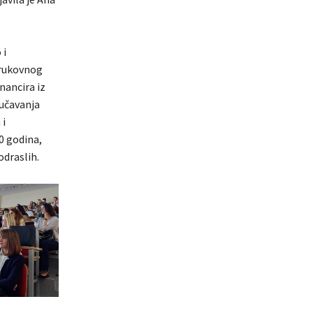
 i
trukovnog
nancira iz
oučavanja
 i
30 godina,
odraslih.