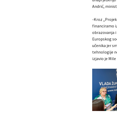
Andrić, minist
-Kroz „Projek
financiramo i
obrazovanja i 
Europskog soc
učenika jer s
tehnologije ne
izjavio je Mil