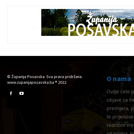
© Županija Posavska. Sva prava pridržana.
O nama
www.zupanijaposavska.ba ® 2022
Ovdje ćete pr
objave za me
premijera, 
te prijenose
realnom vre
pitanjima, k