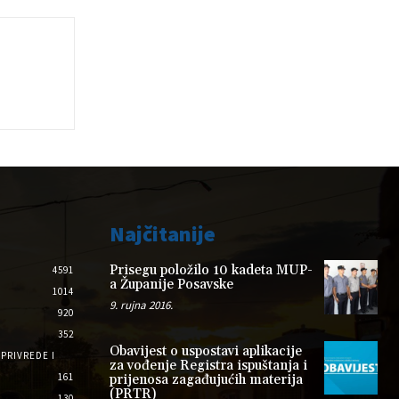
Najčitanije
Prisegu položilo 10 kadeta MUP-
4591
a Županije Posavske
1014
9. rujna 2016.
920
352
Obavijest o uspostavi aplikacije
PRIVREDE I
za vođenje Registra ispuštanja i
161
prijenosa zagađujućih materija
(PRTR)
130