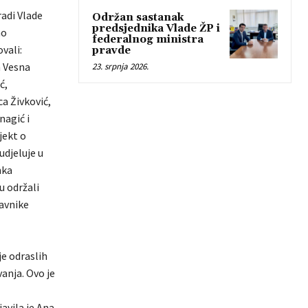
radi Vlade
Održan sastanak
predsjednika Vlade ŽP i
no
federalnog ministra
vali:
pravde
h Vesna
23. srpnja 2026.
ć,
a Živković,
nagić i
jekt o
djeluje u
nka
u održali
avnike
e odraslih
anja. Ovo je
avila je Ana