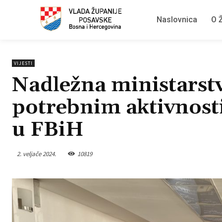
Naslovnica
O Ž
VIJESTI
Nadležna ministarstv
potrebnim aktivnost
u FBiH
2. veljače 2024.
10819