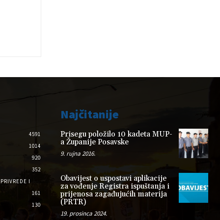
Najčitanije
Prisegu položilo 10 kadeta MUP-
4591
a Županije Posavske
1014
9. rujna 2016.
920
352
Obavijest o uspostavi aplikacije
PRIVREDE I
za vođenje Registra ispuštanja i
161
prijenosa zagađujućih materija
(PRTR)
130
19. prosinca 2024.