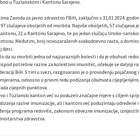
bno u Tuzlanskom i Kantonu Sarajevo.
ma Zavoda za javno zdravstvo FBiH, zaključno s 31.01.2024. godin
 97 slučajeva oboljelih od morbila. Najviše oboljelih, 57 slučajeva je
ntonu, 21 u Kantonu Sarajevo, te po jedan slučaj u Unsko-sansko
tonu. Međutim, broj novozaraženih svakodnevno raste, a domina
 djeci.
o da su morbili jedna od najzaraznijih bolesti i da je obuhvat red
spod potrebne razine za kolektivni imunitet, očekuje se daljnji ra
deraciji BiH. S tim u svezi, razgovarano je o provođenju pojačanog 
mjerama, odnosno u prvom redu podizanja obuhvata cijepljenjem,
rada cijepnih punktova.
vo i Tuzlanski kanton već su poduzeli značajne mjere s ciljem sprj
dizanja razine imunizacije, ali i kantoni već poduzimaju određene m
đenja programa redovite, zakonom obvezne imunizacije, izvijestili 
nistarstva zdravstva.