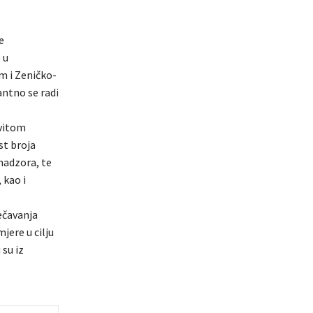
e
 u
m i Zeničko-
ntno se radi
ovitom
st broja
nadzora, te
 kao i
ečavanja
jere u cilju
su iz