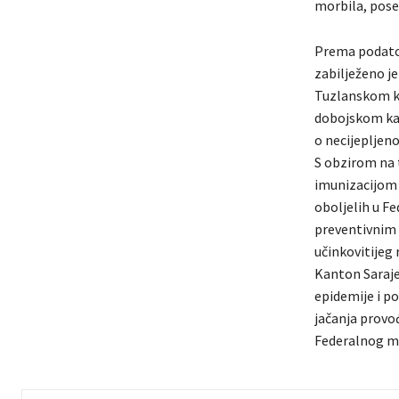
morbila, pose
Prema podatci
zabilježeno je
Tuzlanskom ka
dobojskom kan
o necijepljenoj
S obzirom na t
imunizacijom i
oboljelih u Fe
preventivnim 
učinkovitijeg 
Kanton Saraje
epidemije i po
jačanja provo
Federalnog mi