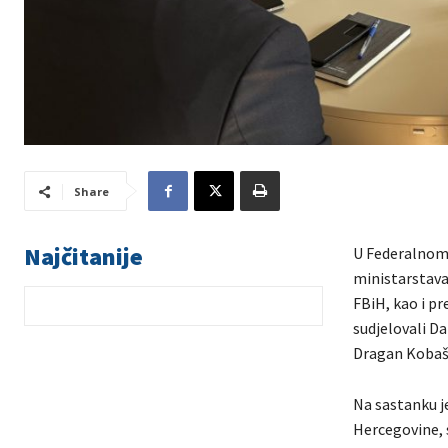
Share
Najčitanije
U Federalnom 
ministarstava
FBiH, kao i p
sudjelovali Da
Dragan Kobaš,
Na sastanku je
Hercegovine, s