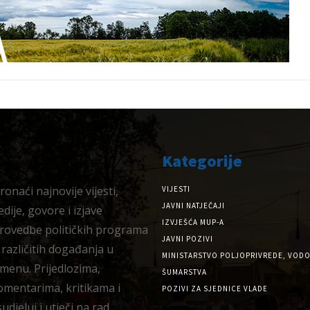
Kategorije
onaći najnovije vijesti,
VIJESTI
JAVNI NATJEČAJI
dije, govore i izjave
IZVJEŠĆA MUP-A
provedbe političkih programa
JAVNI POZIVI
 različitih događanja u
MINISTARSTVO POLJOPRIVREDE, VODO
menu. Prijedlozima,
ŠUMARSTVA
omentarima, kritikama i
POZIVI ZA SJEDNICE VLADE
djeluj i utječi na rad