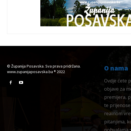
© Županija Posavska. Sva prava pridržana.
O nama
www.zupanijaposavska.ba ® 2022
Ovdje ćete pr
objave za me
premijera, 
te prijenose
realnom vre
pitanjima, k
pohvalama su