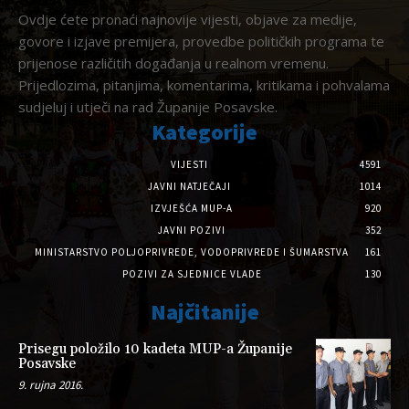
Ovdje ćete pronaći najnovije vijesti, objave za medije,
govore i izjave premijera, provedbe političkih programa te
prijenose različitih događanja u realnom vremenu.
Prijedlozima, pitanjima, komentarima, kritikama i pohvalama
sudjeluj i utječi na rad Županije Posavske.
Kategorije
VIJESTI
4591
JAVNI NATJEČAJI
1014
IZVJEŠĆA MUP-A
920
JAVNI POZIVI
352
MINISTARSTVO POLJOPRIVREDE, VODOPRIVREDE I ŠUMARSTVA
161
POZIVI ZA SJEDNICE VLADE
130
Najčitanije
Prisegu položilo 10 kadeta MUP-a Županije
Posavske
9. rujna 2016.