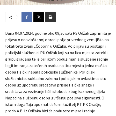
Dana 04.07.2024. godine oko 09,30 sati PS Odžak zaprimila je
prijavu o neovlaštenoj obradi poljoprivrednog zemljišta na
lokalitetu zvani „Čopori“ u Odžaku. Po prijavi su postupili
policijski službenici PU Odžak koji su na licu mjesta zatekli
grupu građana te je prilikom poduzimanja službene radnje
legitimiranja zatečenih osoba na licu mjesta jedna muška
osoba fizički napala policijske službenike. Policijski
službenici su sukladno zakonu i policijskim ovlastima istu
osobu uz upotrebu sredstava prisile fizičke snage i
sredstava za vezivanje lišili slobode zbog kaznenog djela
Napad na službenu osobu u vršenju poslova sigurnosti. O
istom događaju upoznat dežurni tužitelj KT PK Orašje,
protiv A.B. iz Odžaka biti će poduzete mjere i radnje