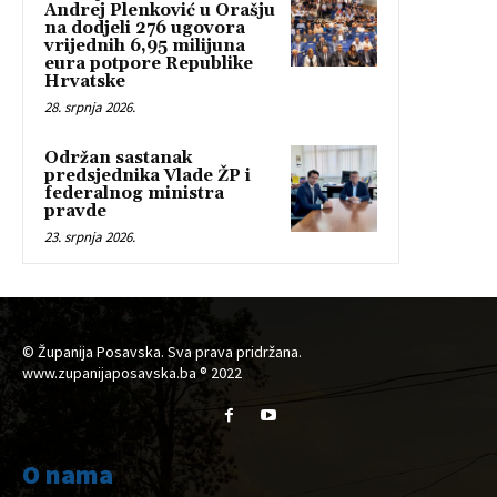
Andrej Plenković u Orašju
na dodjeli 276 ugovora
vrijednih 6,95 milijuna
eura potpore Republike
Hrvatske
28. srpnja 2026.
Održan sastanak
predsjednika Vlade ŽP i
federalnog ministra
pravde
23. srpnja 2026.
© Županija Posavska. Sva prava pridržana.
www.zupanijaposavska.ba ® 2022
O nama